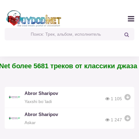
et более 5681 треков от классики джаза 
Abror Sharipov
1 105
Yaxshi bo`ladi
Abror Sharipov
1 247
Askar