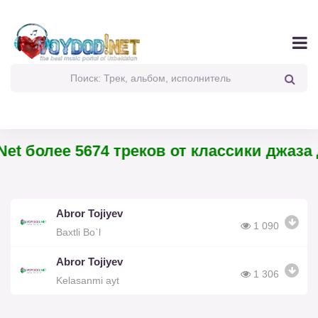
et более 5674 треков от классики джаза 
Abror Tojiyev
1 090
Baxtli Bo`l
Abror Tojiyev
1 306
Kelasanmi ayt