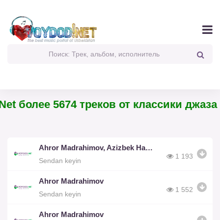
et более 5674 треков от классики джаза 
Ahror Madrahimov, Azizbek Hamidov
1 193
Sendan keyin
Ahror Madrahimov
1 552
Sendan keyin
Ahror Madrahimov