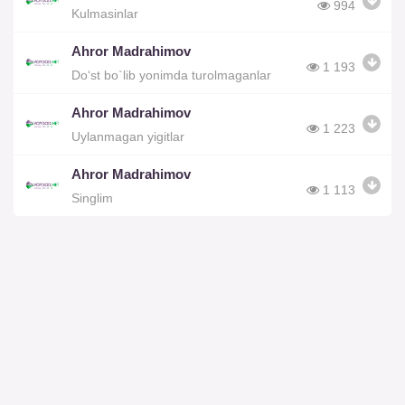
994
Kulmasinlar
Ahror Madrahimov
1 193
Do‘st bo`lib yonimda turolmaganlar
Ahror Madrahimov
1 223
Uylanmagan yigitlar
Ahror Madrahimov
1 113
Singlim