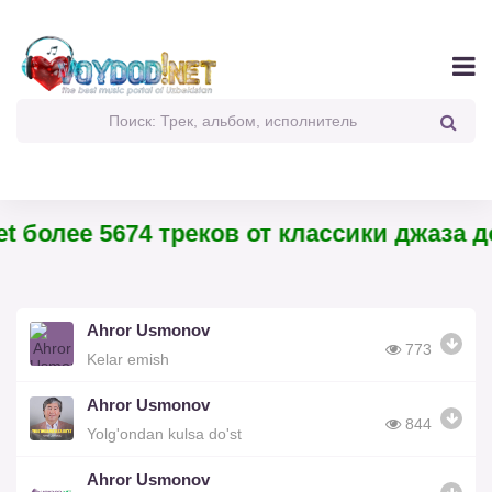
t более 5674 треков от классики джаза до
Ahror Usmonov
773
Kelar emish
Ahror Usmonov
844
Yolg'ondan kulsa do'st
Ahror Usmonov