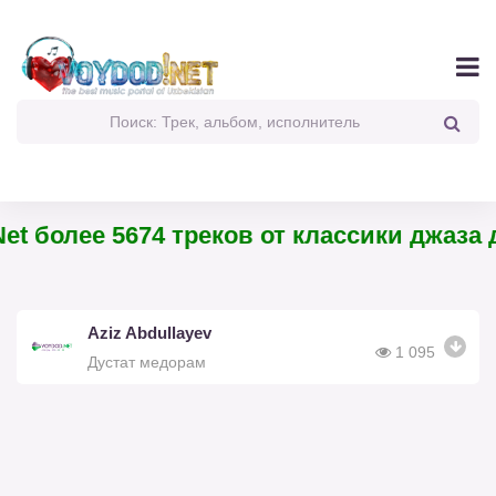
t более 5674 треков от классики джаза д
Aziz Abdullayev
1 095
Дустат медорам