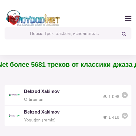
et более 5681 треков от классики джаза д
Bekzod Xakimov
1 098
O`tiraman
Bekzod Xakimov
1 418
Yoqutjon (remix)