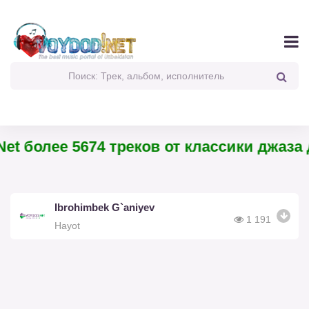
et более 5674 треков от классики джаза 
Ibrohimbek G`aniyev
1 191
Hayot