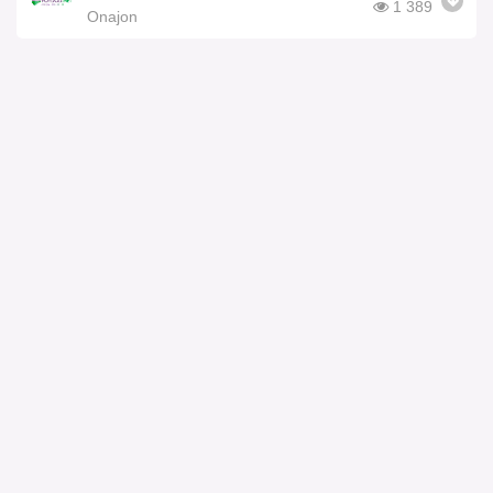
1 389
Onajon