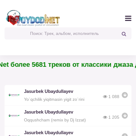
et более 5681 треков от классики джаза 
Jasurbek Ubaydullayev
1 088
Yo`qchilik yiqitmasin yigit zo`rini
Jasurbek Ubaydullayev
1 205
Oqqushcham (remix by Dj Izzat)
Jasurbek Ubaydullayev