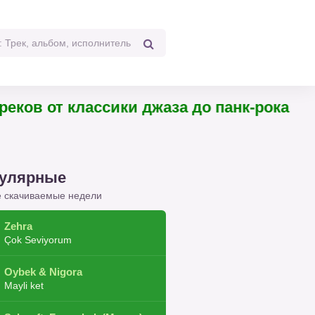
 треков от классики джаза до панк-рока
улярные
 скачиваемые недели
Zehra
Çok Seviyorum
Oybek & Nigora
Mayli ket