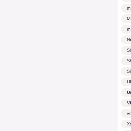
m
M
m
N
S
S
S
U
U
V
v
X