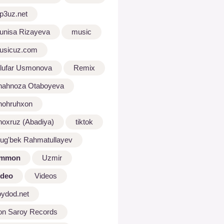
p3uz.net
unisa Rizayeva
music
usicuz.com
ilufar Usmonova
Remix
hahnoza Otaboyeva
hohruhxon
hoxruz (Abadiya)
tiktok
lug'bek Rahmatullayev
mmon
Uzmir
ideo
Videos
oydod.net
on Saroy Records