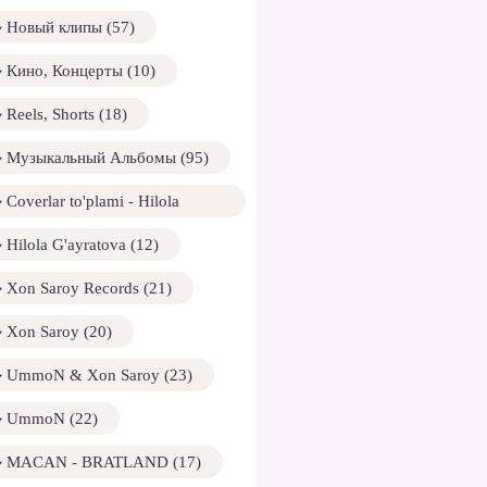
Новый клипы (57)
Кино, Концерты (10)
Reels, Shorts (18)
Музыкальный Альбомы (95)
Coverlar to'plami - Hilola
ayratova (13)
Hilola G'ayratova (12)
Xon Saroy Records (21)
Xon Saroy (20)
UmmoN & Xon Saroy (23)
UmmoN (22)
MACAN - BRATLAND (17)