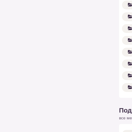
Под
все ме