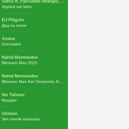
Sahro ft. Farruxbek (Mango) ft. Shaxboz ft. Navruz and Zarba ft. DJ.JoHa
Voydod.net Intro
DJ Piligrim
Дед на стиле
Amina
Görmədim
Nahid Memmedov
Bilmirem Men 2023
Nahid Memmedov
Bilmirem Men Kim Dostumdu Kim Duşmenim 2023
İdo Tatlıses
Mavişim
Ummon
Sen meniki emassan