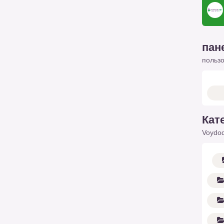
пан
польз
Кат
Voydod