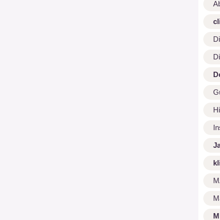
A
cl
Di
Di
D
G
Hi
I
J
kl
M
M
M