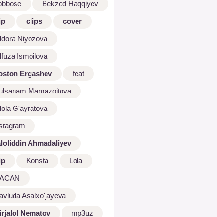
bbbose
Bekzod Haqqiyev
ip
clips
cover
ldora Niyozova
lfuza Ismoilova
oston Ergashev
feat
ulsanam Mamazoitova
lola G'ayratova
nstagram
aloliddin Ahmadaliyev
ip
Konsta
Lola
ACAN
avluda Asalxo'jayeva
irjalol Nematov
mp3uz