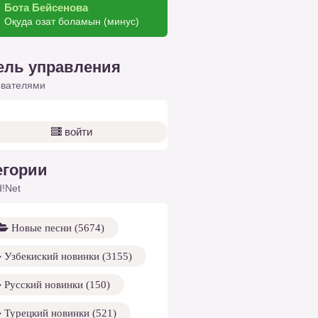
Бота Бейсенова
Оқуда озат боламын (минус)
ель управления
ователями
войти
егории
!Net
Новые песни (5674)
Узбекиский новинки (3155)
Русский новинки (150)
Турецкий новинки (521)