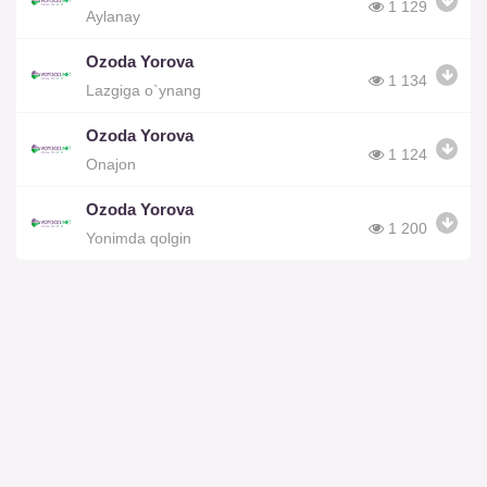
1 129
Aylanay
Ozoda Yorova
1 134
Lazgiga o`ynang
Ozoda Yorova
1 124
Onajon
Ozoda Yorova
1 200
Yonimda qolgin