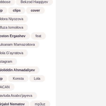
bbbose
Bekzod Haqqiyev
ip
clips
cover
ldora Niyozova
lfuza Ismoilova
oston Ergashev
feat
ulsanam Mamazoitova
lola G'ayratova
nstagram
aloliddin Ahmadaliyev
ip
Konsta
Lola
ACAN
avluda Asalxo'jayeva
irjalol Nematov
mp3uz