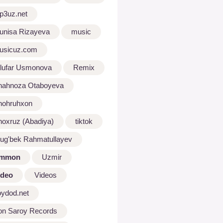
p3uz.net
unisa Rizayeva
music
usicuz.com
ilufar Usmonova
Remix
hahnoza Otaboyeva
hohruhxon
hoxruz (Abadiya)
tiktok
lug'bek Rahmatullayev
mmon
Uzmir
ideo
Videos
oydod.net
on Saroy Records