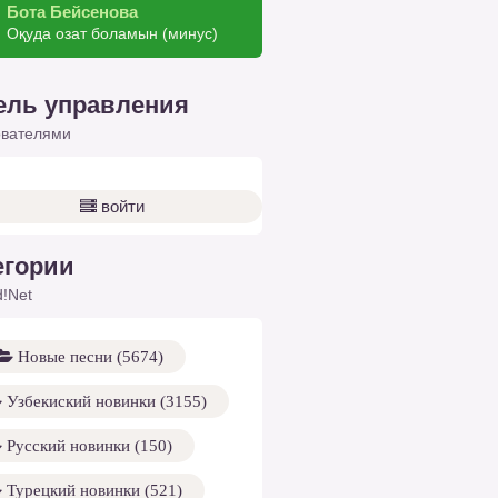
Бота Бейсенова
Оқуда озат боламын (минус)
ель управления
ователями
войти
егории
!Net
Новые песни (5674)
Узбекиский новинки (3155)
Русский новинки (150)
Турецкий новинки (521)