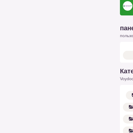
пан
польз
Кат
Voydod