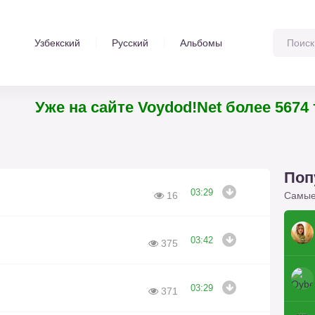
Узбекский
Русский
Альбомы
Уже на сайте Voydod!Net более 5674
Поп
03:29
Самые
16
03:42
375
03:29
371