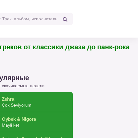
 треков от классики джаза до панк-рока
улярные
 скачиваемые недели
Zehra
Çok Seviyorum
Oybek & Nigora
Mayli ket