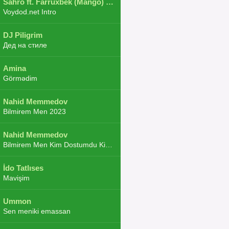
Sahro ft. Farruxbek (Mango) ft. Shaxboz ft. Navruz and Zarba ft. DJ.JoHa
Voydod.net Intro
DJ Piligrim
Дед на стиле
Amina
Görmədim
Nahid Memmedov
Bilmirem Men 2023
Nahid Memmedov
Bilmirem Men Kim Dostumdu Kim Duşmenim 2023
İdo Tatlıses
Mavişim
Ummon
Sen meniki emassan