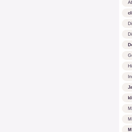
A
cl
Di
Di
D
G
Hi
I
J
kl
M
M
M