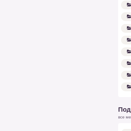
Под
все ме