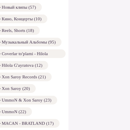
Новый клипы (57)
Кино, Концерты (10)
Reels, Shorts (18)
Музыкальный Альбомы (95)
Coverlar to'plami - Hilola
ayratova (13)
Hilola G'ayratova (12)
Xon Saroy Records (21)
Xon Saroy (20)
UmmoN & Xon Saroy (23)
UmmoN (22)
MACAN - BRATLAND (17)