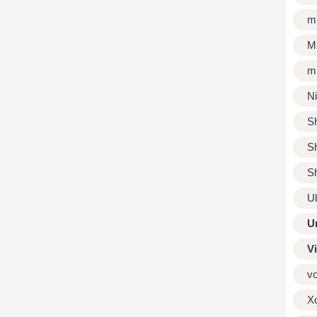
m
M
m
N
S
S
S
U
U
V
v
X