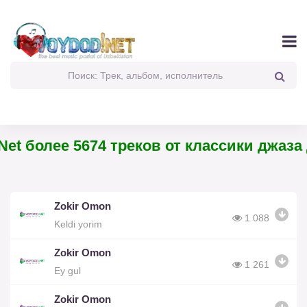
et более 5674 треков от классики джаза 
Zokir Omon
1 088
Keldi yorim
Zokir Omon
1 261
Ey gul
Zokir Omon