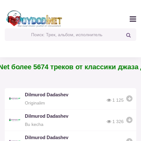
et более 5674 треков от классики джаза 
Dilmurod Dadashev
1 125
Originalim
Dilmurod Dadashev
1 326
Bu kecha
Dilmurod Dadashev