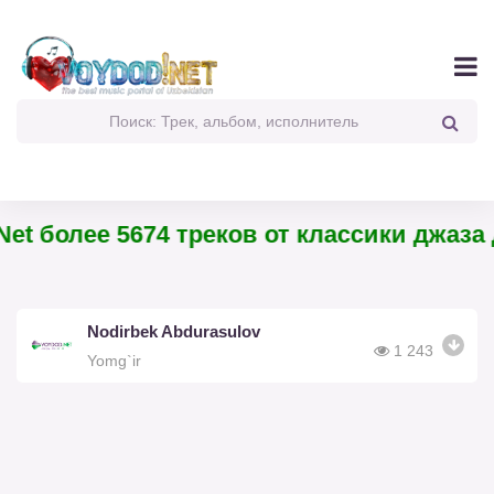
et более 5674 треков от классики джаза 
Nodirbek Abdurasulov
1 243
Yomg`ir