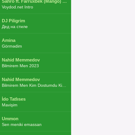
Sahro ft. Farruxbek (Mango) ft. Shaxboz ft. Navruz and Zarba ft. DJ.JoHa
Voydod.net Intro
DJ Piligrim
Дед на стиле
Amina
Görmədim
Nahid Memmedov
Bilmirem Men 2023
Nahid Memmedov
Bilmirem Men Kim Dostumdu Kim Duşmenim 2023
İdo Tatlıses
Mavişim
Ummon
Sen meniki emassan