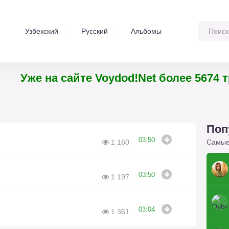
Узбекский
Русский
Альбомы
Уже на сайте Voydod!Net более 5674
Поп
03:50
Самые
1 160
03:50
1 197
03:04
1 361