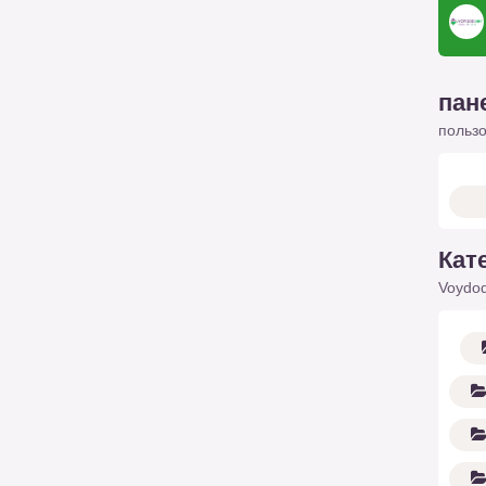
пан
польз
Кат
Voydod