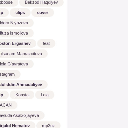
bbbose
Bekzod Haqqiyev
ip
clips
cover
ldora Niyozova
lfuza Ismoilova
oston Ergashev
feat
ulsanam Mamazoitova
lola G'ayratova
nstagram
aloliddin Ahmadaliyev
ip
Konsta
Lola
ACAN
avluda Asalxo'jayeva
irjalol Nematov
mp3uz