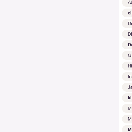
A
cl
Di
Di
D
G
Hi
I
J
kl
M
M
M