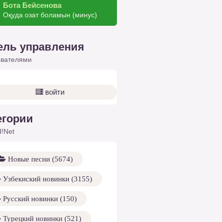
Бота Бейсенова
Оқуда озат боламын (минус)
ель управления
ователями
войти
егории
!Net
Новые песни (5674)
Узбекиский новинки (3155)
Русский новинки (150)
Турецкий новинки (521)