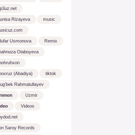
p3uz.net
unisa Rizayeva
music
usicuz.com
ilufar Usmonova
Remix
hahnoza Otaboyeva
hohruhxon
hoxruz (Abadiya)
tiktok
lug'bek Rahmatullayev
mmon
Uzmir
ideo
Videos
oydod.net
on Saroy Records