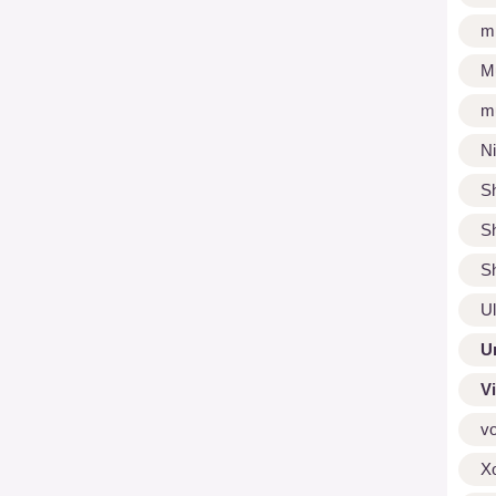
m
M
m
N
S
S
S
U
U
V
v
X