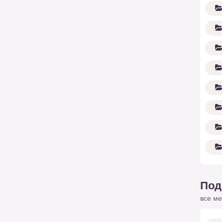
Под
все ме