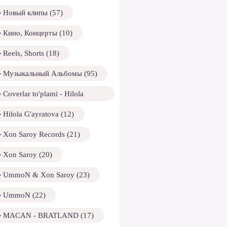
Новый клипы (57)
Кино, Концерты (10)
Reels, Shorts (18)
Музыкальный Альбомы (95)
Coverlar to'plami - Hilola
ayratova (13)
Hilola G'ayratova (12)
Xon Saroy Records (21)
Xon Saroy (20)
UmmoN & Xon Saroy (23)
UmmoN (22)
MACAN - BRATLAND (17)