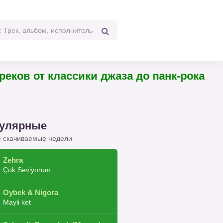
 треков от классики джаза до панк-рока
улярные
 скачиваемые недели
Zehra
Çok Seviyorum
Oybek & Nigora
Mayli ket