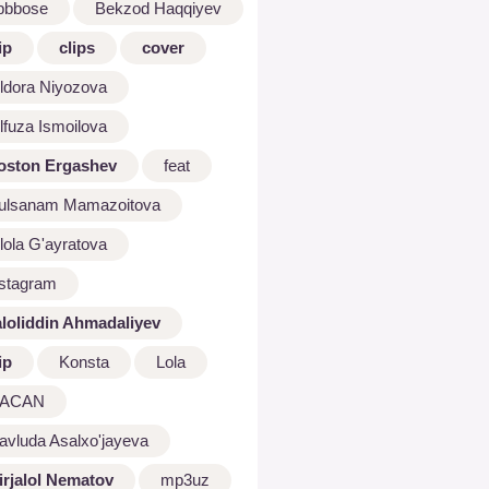
bbbose
Bekzod Haqqiyev
ip
clips
cover
ldora Niyozova
lfuza Ismoilova
oston Ergashev
feat
ulsanam Mamazoitova
lola G'ayratova
nstagram
aloliddin Ahmadaliyev
ip
Konsta
Lola
ACAN
avluda Asalxo'jayeva
irjalol Nematov
mp3uz