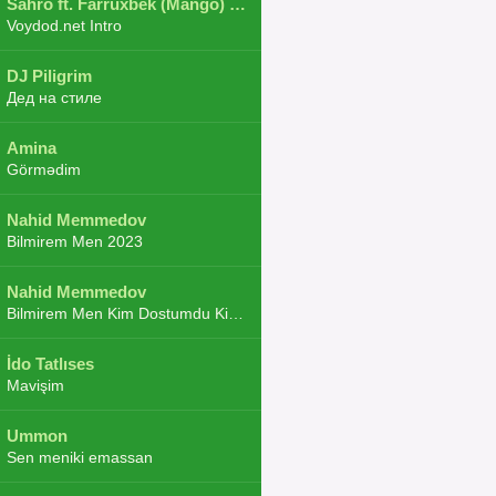
Sahro ft. Farruxbek (Mango) ft. Shaxboz ft. Navruz and Zarba ft. DJ.JoHa
Voydod.net Intro
DJ Piligrim
Дед на стиле
Amina
Görmədim
Nahid Memmedov
Bilmirem Men 2023
Nahid Memmedov
Bilmirem Men Kim Dostumdu Kim Duşmenim 2023
İdo Tatlıses
Mavişim
Ummon
Sen meniki emassan