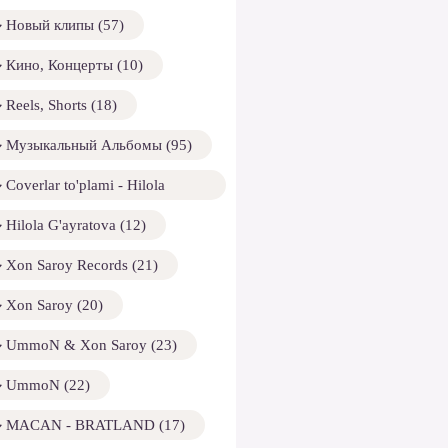
Новый клипы (57)
Кино, Концерты (10)
Reels, Shorts (18)
Музыкальный Альбомы (95)
Coverlar to'plami - Hilola
ayratova (13)
Hilola G'ayratova (12)
Xon Saroy Records (21)
Xon Saroy (20)
UmmoN & Xon Saroy (23)
UmmoN (22)
MACAN - BRATLAND (17)