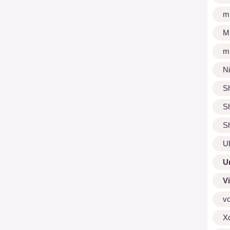
m
M
m
N
S
S
S
U
U
V
v
X