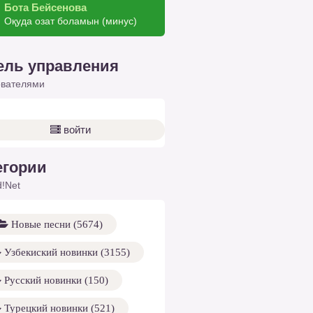
Бота Бейсенова
Оқуда озат боламын (минус)
ель управления
ователями
войти
егории
!Net
Новые песни (5674)
Узбекиский новинки (3155)
Русский новинки (150)
Турецкий новинки (521)