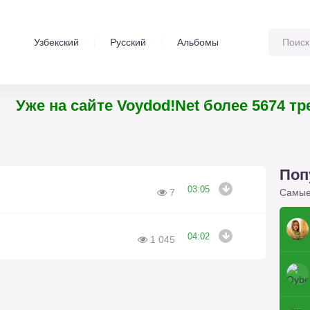
Узбекский
Русский
Альбомы
Уже на сайте Voydod!Net более 567
Поп
03:05
Самые
7
04:02
1 045