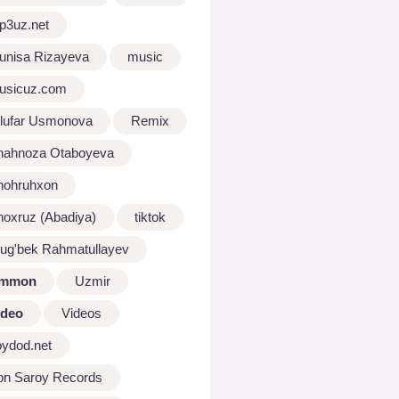
p3uz.net
unisa Rizayeva
music
usicuz.com
ilufar Usmonova
Remix
hahnoza Otaboyeva
hohruhxon
hoxruz (Abadiya)
tiktok
lug'bek Rahmatullayev
mmon
Uzmir
ideo
Videos
oydod.net
on Saroy Records