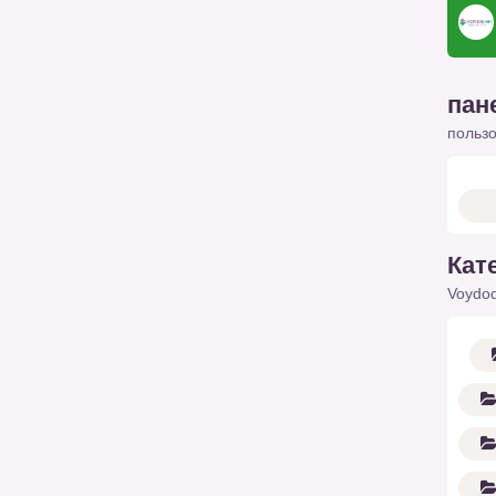
пан
польз
Кат
Voydod