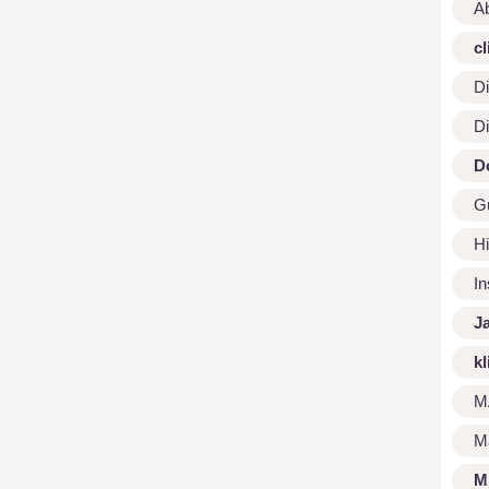
A
cl
Di
Di
D
G
Hi
I
J
kl
M
M
M