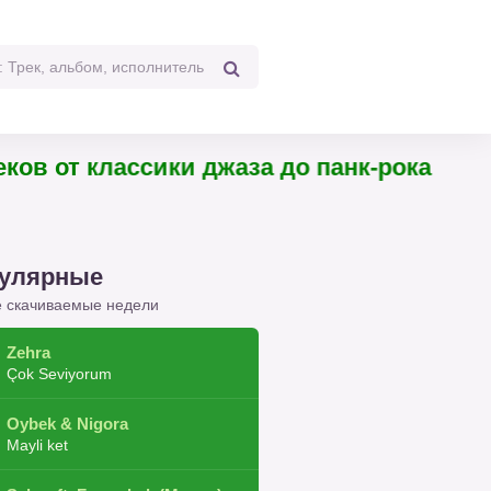
4 треков от классики джаза до панк-рока
улярные
 скачиваемые недели
Zehra
Çok Seviyorum
Oybek & Nigora
Mayli ket