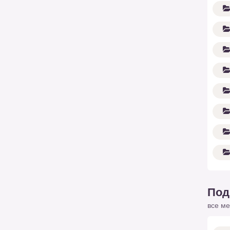
Под
все ме