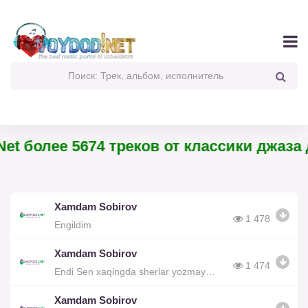
et более 5674 треков от классики джаза 
Xamdam Sobirov
1 478
Engildim
Xamdam Sobirov
1 474
Endi Sen xaqingda sherlar yozmayman
Xamdam Sobirov