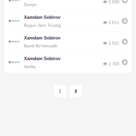
1 590
Dunyo
Xamdam Sobirov
1 511
Bugun Seni To’ying
Xamdam Sobirov
1 522
Baxtli Bo'lolmadik
Xamdam Sobirov
1 703
Ayriliq
1
2