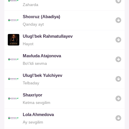
Zaharda
Shoxruz (Abadiya)
Qanday ayt
Ulug\'bek Rahmatullayev
Hayot
Mavluda Atajonova
Bo\'ldi sevma
Ulug\'bek Yulchiyev
Telbaday
Shaxriyor
Ketma sevgilim
Lola Ahmedova
Ay sevgilim