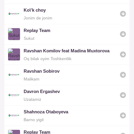
Ko\'k choy
Jonim de jonim
Replay Team
Sukut
Ravshan Komilov feat Madina Muxtorova
Oq bilak oyim Toshkentlik
Ravshan Sobirov
Malikam
Davron Ergashev
Uzatamiz
Shahnoza Otaboyeva
Barno yigit
Replay Team