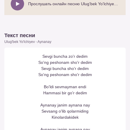
Прослушать онлайн песню Ulug'bek Yo'lchiyev - Aynanay
Текст песни
Ulug'bek Yo'lchiyev - Aynanay
Sevgi buncha zo'r dedim
So'ng peshonam sho'r dedim
Sevgi buncha sho'r dedim
So'ng peshonam sho'r dedim
Bo'ldi sevmayman endi
Hammasi bir go'r dedim
Aynanay janim aynana nay
Sevsang o'lib qolarmiding
Kinolardakidek
Aynanay janim aynana nay