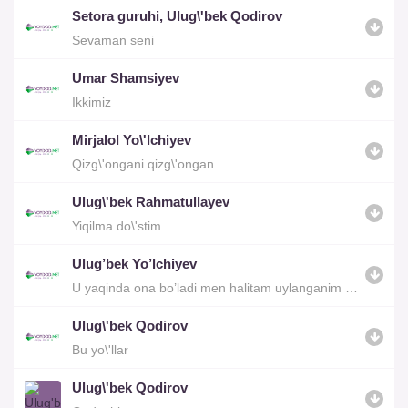
Setora guruhi, Ulug\'bek Qodirov
Sevaman seni
Umar Shamsiyev
Ikkimiz
Mirjalol Yo\'lchiyev
Qizg\'ongani qizg\'ongan
Ulug\'bek Rahmatullayev
Yiqilma do\'stim
Ulug’bek Yo’lchiyev
U yaqinda ona bo’ladi men halitam uylanganim yoq
Ulug\'bek Qodirov
Bu yo\'llar
Ulug\'bek Qodirov