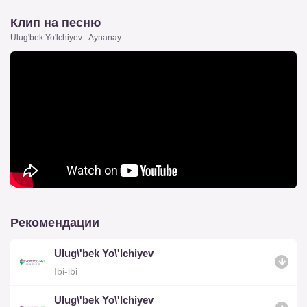
Клип на песню
Ulug'bek Yo'lchiyev - Aynanay
Рекомендации
Ulug\'bek Yo\'lchiyev
Ibi-ibi
Ulug\'bek Yo\'lchiyev