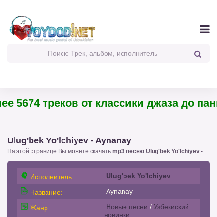
 5674 треков от классики джаза до панк-р
Ulug'bek Yo'lchiyev - Aynanay
На этой странице Вы можете скачать
mp3 песню Ulug'bek Yo'lchiyev - Aynanay
Ulug'bek Yo'lchiyev
Исполнитель:
Aynanay
Название:
Новые песни
/
Узбекиский
Жанр:
новинки