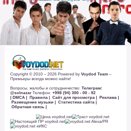
Copyright © 2010 – 2026 Powered by
Voydod Team
–
Премьеры всегда можно найти!
Вопросы, жалобы и сотрудничество:
Телеграм:
@solnazar
Телефон:
+998 (94) 300 - 00 - 92
| DMCA |
Правила |
Сайт для просмотра |
Реклама |
Размещение музыки |
Статистика сайта |
Обратная связь |