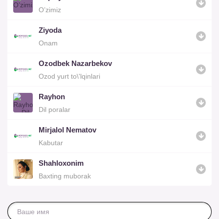
O’zimiz
Ziyoda
Onam
Ozodbek Nazarbekov
Ozod yurt to\'lqinlari
Rayhon
Dil poralar
Mirjalol Nematov
Kabutar
Shahloxonim
Baxting muborak