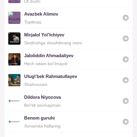
Ot dushi
Avazbek Alimov
Topilmas
Mirjalol Yo\'lchiyev
Sindirishga shoshilmang meni
Jaloliddin Ahmadaliyev
Hech odam bo\'lmaydi
Ulug\'bek Rahmatullayev
Shahnozam
Dildora Niyozova
Bo\'ldi sevmayman
Benom guruhi
Xonamda hidlaring