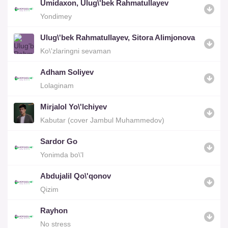
Umidaxon, Ulug\'bek Rahmatullayev
Yondimey
Ulug\'bek Rahmatullayev, Sitora Alimjonova
Ko\'zlaringni sevaman
Adham Soliyev
Lolaginam
Mirjalol Yo\'lchiyev
Kabutar (cover Jambul Muhammedov)
Sardor Go
Yonimda bo\'l
Abdujalil Qo\'qonov
Qizim
Rayhon
No stress