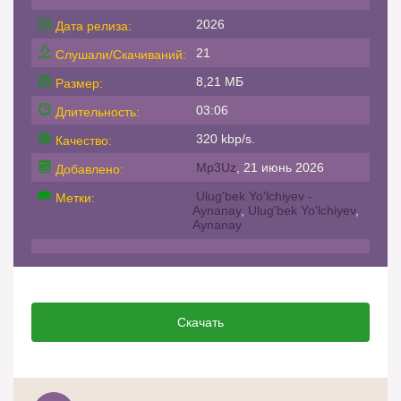
2026
Дата релиза:
21
Слушали/Скачиваний:
8,21 МБ
Размер:
03:06
Длительность:
320 kbp/s.
Качество:
Mp3Uz
, 21 июнь 2026
Добавлено:
Ulug'bek Yo'lchiyev -
Метки:
Aynanay
,
Ulug'bek Yo'lchiyev
,
Aynanay
Скачать