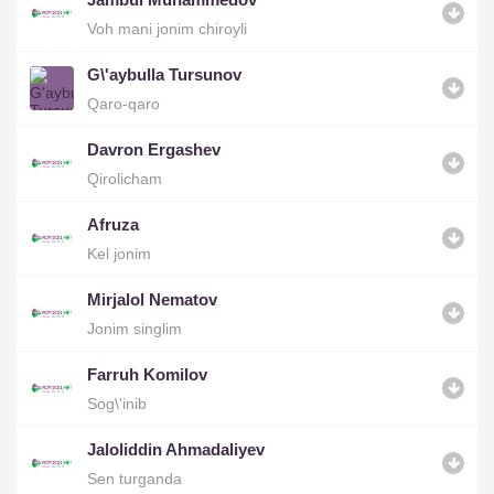
Voh mani jonim chiroyli
G\'aybulla Tursunov
Qaro-qaro
Davron Ergashev
Qirolicham
Afruza
Kel jonim
Mirjalol Nematov
Jonim singlim
Farruh Komilov
Sog\'inib
Jaloliddin Ahmadaliyev
Sen turganda