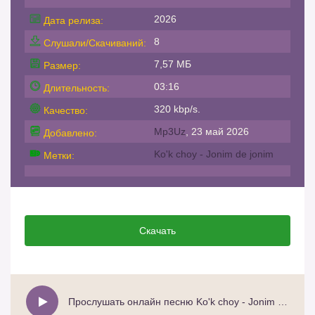
2026
Дата релиза:
8
Слушали/Скачиваний:
7,57 МБ
Размер:
03:16
Длительность:
320 kbp/s.
Качество:
Mp3Uz
, 23 май 2026
Добавлено:
Ko'k choy - Jonim de jonim
Метки:
Скачать
Прослушать онлайн песню Ko'k choy - Jonim de jonim