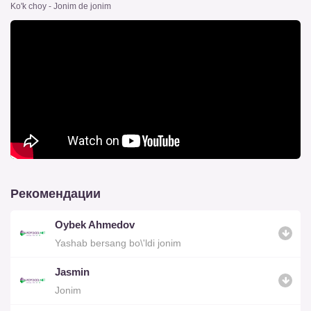
Ko'k choy - Jonim de jonim
Рекомендации
Oybek Ahmedov
Yashab bersang bo\'ldi jonim
Jasmin
Jonim