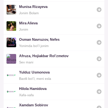
Munisa Rizayeva
Jonim Bolam
Mira Alieva
Jonim
Osman Navruzov, Nefes
Yonimda bo\'l jonim
Afruza, Hojiakbar Ro\'zmetov
Sev mani
Yulduz Usmonova
Baxtli bo\'l, meni esla
Hilola Hamidova
Xafa-xafa
Xamdam Sobirov