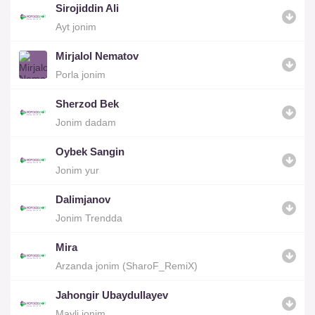
Sirojiddin Ali
Ayt jonim
Mirjalol Nematov
Porla jonim
Sherzod Bek
Jonim dadam
Oybek Sangin
Jonim yur
Dalimjanov
Jonim Trendda
Mira
Arzanda jonim (SharoF_RemiX)
Jahongir Ubaydullayev
Mayli jonim