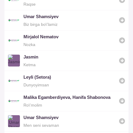
Raqse
Umar Shamsiyev
Biz birga bo\'lamiz
Mirjalol Nematov
Nozka
Jasmin
Ketma
Leyli (Setora)
Dunyoyimsan
Malika Egamberdiyeva, Hanifa Shabonova
Ro\'molim
Umar Shamsiyev
Men seni sevaman