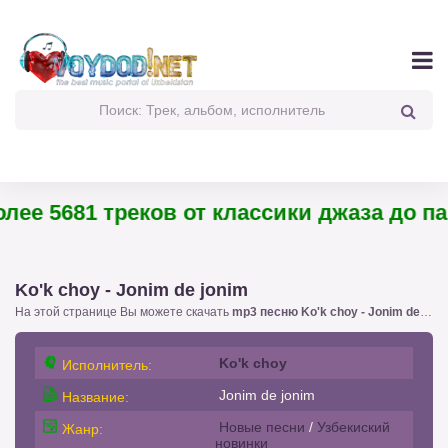
е 5681 треков от классики джаза до панк
Ko'k choy - Jonim de jonim
На этой странице Вы можете скачать
mp3 песню Ko'k choy - Jonim de jonim
Ko'k choy
Исполнитель:
Jonim de jonim
Название:
Новые песни
/
Узбекиский
Жанр:
новинки