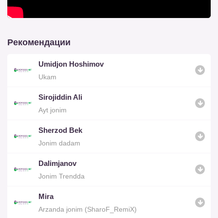
Рекомендации
Umidjon Hoshimov
Ukam
Sirojiddin Ali
Ayt jonim
Sherzod Bek
Jonim dadam
Dalimjanov
Jonim Trendda
Mira
Arzanda jonim (SharoF_RemiX)