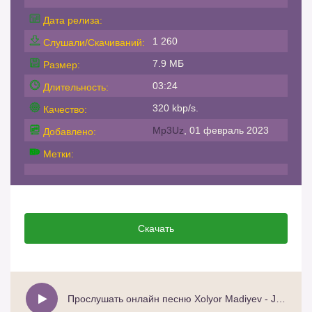
Дата релиза:
1 260
Слушали/Скачиваний:
7.9 МБ
Размер:
03:24
Длительность:
320 kbp/s.
Качество:
Mp3Uz
, 01 февраль 2023
Добавлено:
Метки:
Скачать
Прослушать онлайн песню Xolyor Madiyev - Jonim ukam