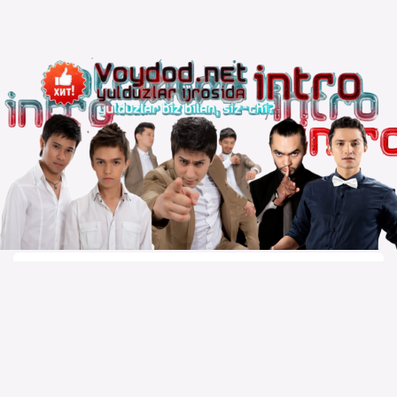
Copyright © 2010 – 2026 Powered by
Voydod Team
–
Премьеры всегда можно найти!
Вопросы, жалобы и сотрудничество:
Телеграм:
@solnazar
Телефон:
+998 (94) 300 - 00 - 92