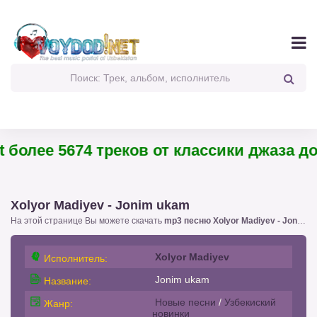
более 5674 треков от классики джаза до 
Xolyor Madiyev - Jonim ukam
На этой странице Вы можете скачать
mp3 песню Xolyor Madiyev - Jonim ukam
Xolyor Madiyev
Исполнитель:
Jonim ukam
Название:
Новые песни
/
Узбекиский
Жанр:
новинки