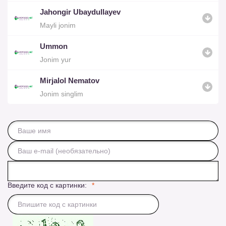
Jahongir Ubaydullayev
Mayli jonim
Ummon
Jonim yur
Mirjalol Nematov
Jonim singlim
Введите код с картинки: