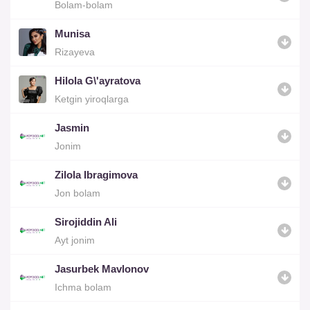
Bolam-bolam
Munisa
Rizayeva
Hilola G\'ayratova
Ketgin yiroqlarga
Jasmin
Jonim
Zilola Ibragimova
Jon bolam
Sirojiddin Ali
Ayt jonim
Jasurbek Mavlonov
Ichma bolam