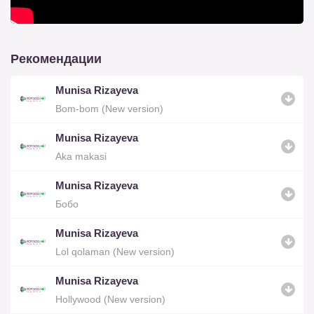
Рекомендации
Munisa Rizayeva
Bom-bom (New version)
Munisa Rizayeva
Aka makasi
Munisa Rizayeva
Бобо
Munisa Rizayeva
Lol qolaman (New version)
Munisa Rizayeva
Hollywood (New version)