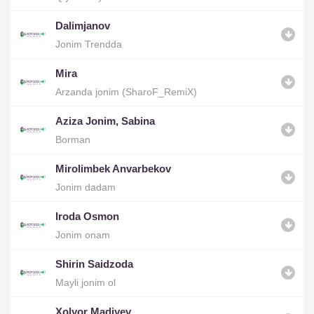
Dalimjanov
Jonim Trendda
Mira
Arzanda jonim (SharoF_RemiX)
Aziza Jonim, Sabina
Borman
Mirolimbek Anvarbekov
Jonim dadam
Iroda Osmon
Jonim onam
Shirin Saidzoda
Mayli jonim ol
Xolyor Madiyev