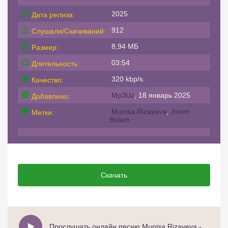
2025
Дата релиза:
912
Слушали/Скачиваний:
8,94 МБ
Размер:
03:54
Длительность:
320 kbp/s.
Качество:
Mp3Uz
, 18 январь 2025
Добавлено:
Munisa Rizayeva
,
Jonim
Метки:
Bolam
Скачать
Прослушать онлайн песню Munisa Rizayeva - Jonim Bolam