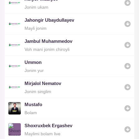
Jonim ukam
Jahongir Ubaydullayev
Mayli jonim
Jambul Muhammedov
Voh mani jonim chiroyli
Ummon
Jonim yur
Mirjalol Nematov
Jonim singlim
Mustafo
Bolam
Shoxruxbek Ergashev
Maylimi bolam live