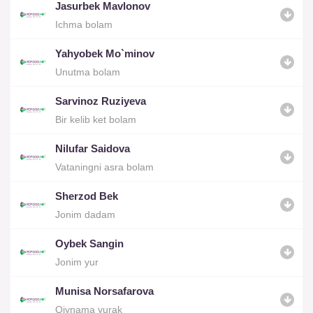
Jasurbek Mavlonov
Ichma bolam
Yahyobek Mo`minov
Unutma bolam
Sarvinoz Ruziyeva
Bir kelib ket bolam
Nilufar Saidova
Vataningni asra bolam
Sherzod Bek
Jonim dadam
Oybek Sangin
Jonim yur
Munisa Norsafarova
Qiynama yurak