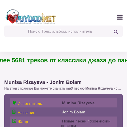
 5681 треков от классики джаза до панк-р
Munisa Rizayeva - Jonim Bolam
На этой странице Вы можете скачать
mp3 песню Munisa Rizayeva - Jonim Bolam
Munisa Rizayeva
Исполнитель:
Jonim Bolam
Название:
Новые песни
/
Узбекиский
Жанр:
новинки