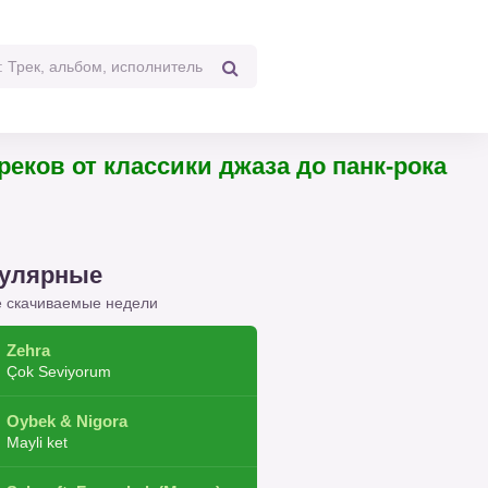
треков от классики джаза до панк-рока
улярные
 скачиваемые недели
Zehra
Çok Seviyorum
Oybek & Nigora
Mayli ket