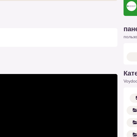
пан
польз
Кат
Voydod