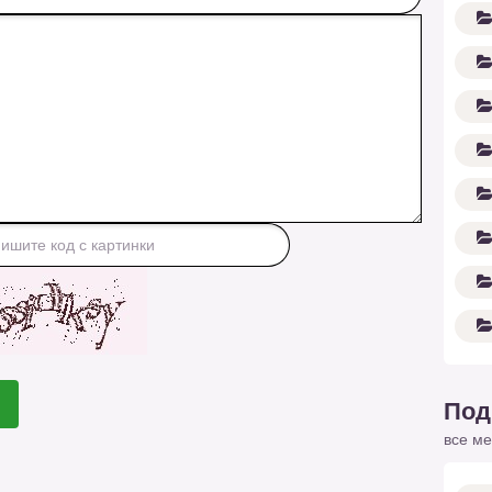
Под
все ме