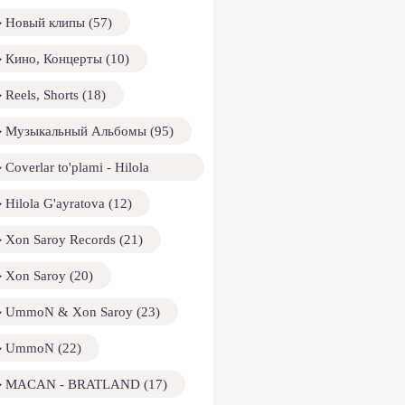
Новый клипы (57)
Кино, Концерты (10)
Reels, Shorts (18)
Музыкальный Альбомы (95)
Coverlar to'plami - Hilola
ayratova (13)
Hilola G'ayratova (12)
Xon Saroy Records (21)
Xon Saroy (20)
UmmoN & Xon Saroy (23)
UmmoN (22)
MACAN - BRATLAND (17)