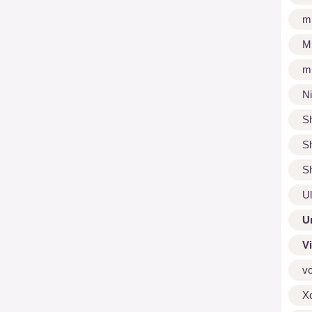
m
M
m
N
S
S
S
U
U
V
v
X