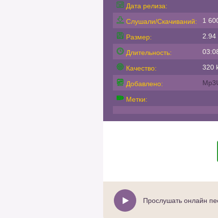
Дата релиза:
1 60
Слушали/Скачиваний:
2.94
Размер:
03:0
Длительность:
320 k
Качество:
Mp3
Добавлено:
Метки:
Прослушать онлайн пес