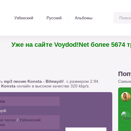
Узбекский
Русский
Альбомы
Уже на сайте Voydod!Net более 5674 
Поп
ть
mp3 песню Konsta - Bilmaydi
!. с размером 2.94
Самые
т
Konsta
онлайн в высоком качестве 320 kbp/s.
sta
ydi
е песни
/
Узбекиский
нки