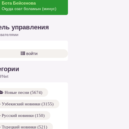
Бота Бейсенова
Оқуда озат боламын (минус)
ель управления
ователями
войти
егории
!Net
Новые песни (5674)
Узбекиский новинки (3155)
Русский новинки (150)
Турецкий новинки (521)