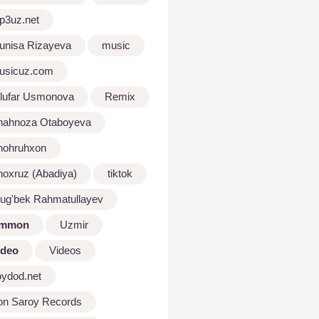
p3uz.net
unisa Rizayeva
music
usicuz.com
ilufar Usmonova
Remix
hahnoza Otaboyeva
hohruhxon
hoxruz (Abadiya)
tiktok
lug'bek Rahmatullayev
mmon
Uzmir
ideo
Videos
oydod.net
on Saroy Records