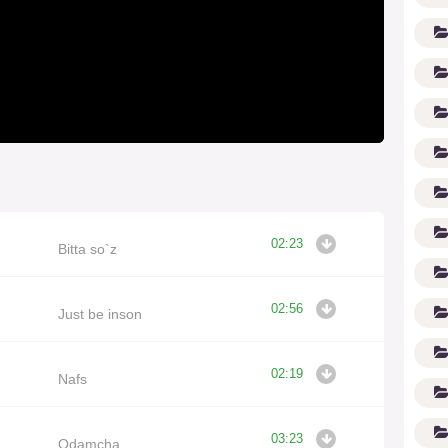
02:23
Bitta so`z
(1
02:56
Just be inson
02:19
Nafs
03:23
Odamcha