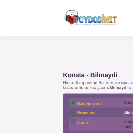
Konsta - Bilmaydi
На этой странице Вы можете скача
бесплатно или слушать
Bilmaydi
о
Kon
Исполнитель:
Bilma
Название:
Новы
Жанр:
нови