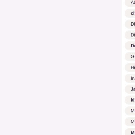
A
cl
Di
Di
D
G
Hi
I
J
kl
M
M
M