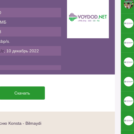
0
 МБ
8
bp/s.
Uz
, 10 декабрь 2022
Скачать
ню Konsta - Bilmaydi