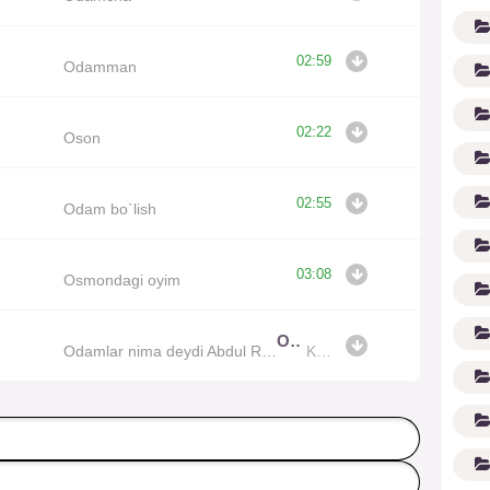
02:59
Odamman
02:22
Oson
02:55
Odam bo`lish
G'
03:08
Osmondagi oyim
Odamlar nima deydi Abdul Remix
Odamlar nima deydi Abdul Remix
Konsta