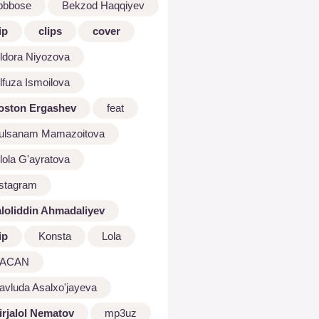
bbbose
Bekzod Haqqiyev
ip
clips
cover
ldora Niyozova
lfuza Ismoilova
oston Ergashev
feat
ulsanam Mamazoitova
lola G'ayratova
nstagram
aloliddin Ahmadaliyev
ip
Konsta
Lola
ACAN
avluda Asalxo'jayeva
irjalol Nematov
mp3uz