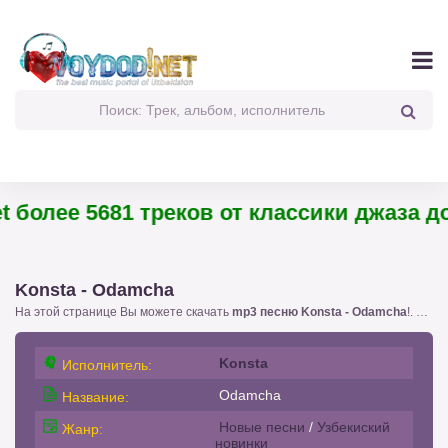
более 5681 треков от классики джаза до 
Konsta - Odamcha
На этой странице Вы можете скачать
mp3 песню Konsta - Odamcha
!. с размером 7.82 бесплатно или слушать
Konsta
Исполнитель:
Odamcha
Название:
Новые песни
/
Узбекиский
Жанр:
новинки