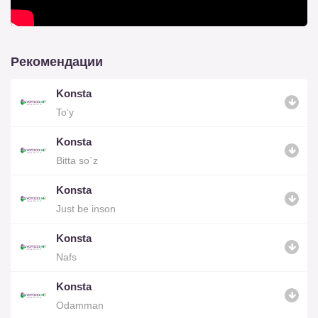
Рекомендации
Konsta
To‘y
Konsta
Bitta so`z
Konsta
Just be inson
Konsta
Nafs
Konsta
Odamman