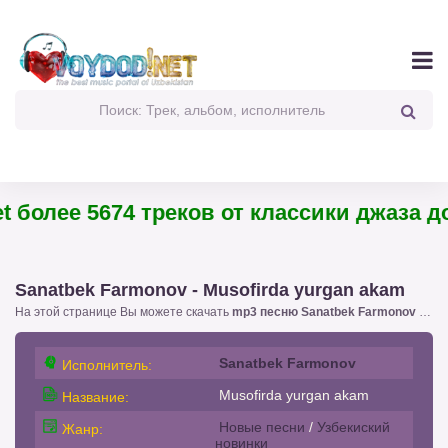
 более 5674 треков от классики джаза до
Sanatbek Farmonov - Musofirda yurgan akam
На этой странице Вы можете скачать
mp3 песню Sanatbek Farmonov - Musofirda yurgan akam
Sanatbek Farmonov
Исполнитель:
Musofirda yurgan akam
Название:
Новые песни
/
Узбекиский
Жанр:
новинки