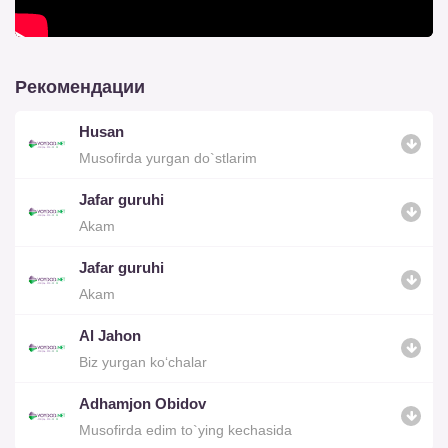
Рекомендации
Husan
Musofirda yurgan do`stlarim
Jafar guruhi
Akam
Jafar guruhi
Akam
Al Jahon
Biz yurgan ko‘chalar
Adhamjon Obidov
Musofirda edim to`ying kechasida