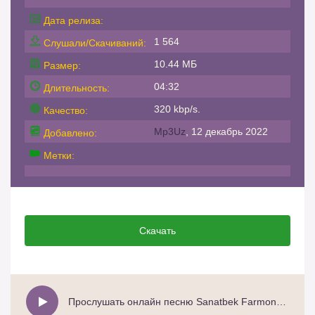
Дата релиза:
1 564
Слушали/Скачиваний:
10.44 МБ
Размер:
04:32
Длительность:
320 kbp/s.
Качество:
Mp3Uz
, 12 декабрь 2022
Добавлено:
Метки:
Скачать
Прослушать онлайн песню Sanatbek Farmonov - Musofirda yurgan akam