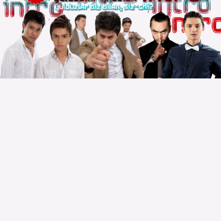
Copyright © 2010 – 2026 Powered by
Voydod Team
–
Премьеры всегда можно найти!
Вопросы, жалобы и сотрудничество:
Телеграм:
@solnazar
Телефон:
+998 (94) 300 - 00 - 92
| DMCA |
Правила |
Сайт для просмотра |
Реклама |
Размещение музыки |
Статистика сайта |
Обратная связь |