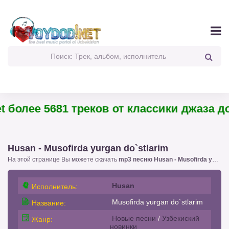
 более 5681 треков от классики джаза до 
Husan - Musofirda yurgan do`stlarim
На этой странице Вы можете скачать
mp3 песню Husan - Musofirda yurgan do`stlarim
Husan
Исполнитель:
Musofirda yurgan do`stlarim
Название:
Новые песни
/
Узбекиский
Жанр:
новинки