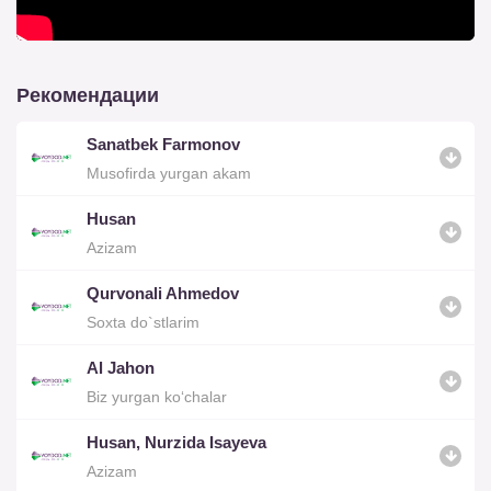
Рекомендации
Sanatbek Farmonov
Musofirda yurgan akam
Husan
Azizam
Qurvonali Ahmedov
Soxta do`stlarim
Al Jahon
Biz yurgan ko‘chalar
Husan, Nurzida Isayeva
Azizam