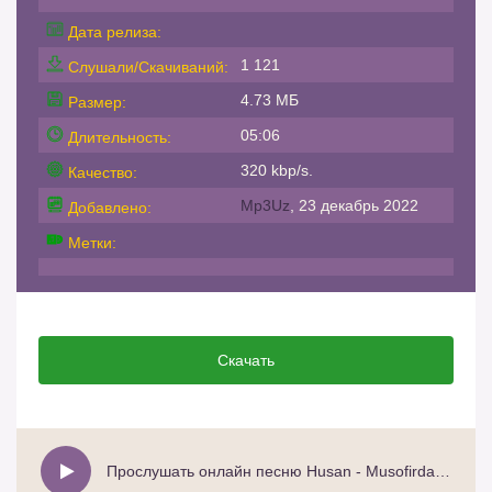
Дата релиза:
1 121
Слушали/Скачиваний:
4.73 МБ
Размер:
05:06
Длительность:
320 kbp/s.
Качество:
Mp3Uz
, 23 декабрь 2022
Добавлено:
Метки:
Скачать
Прослушать онлайн песню Husan - Musofirda yurgan do`stlarim