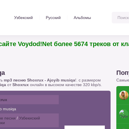
Узбекский
Русский
Альбомы
 Voydod!Net более 5674 треков от классик
qa
Поп
ть
mp3 песню Shoxrux - Ajoyib musiqa
!. с размером
Самые
iqa
от
Shoxrux
онлайн в высоком качестве 320 kbp/s.
xrux
b musiqa
е песни
/
Узбекиский
нки