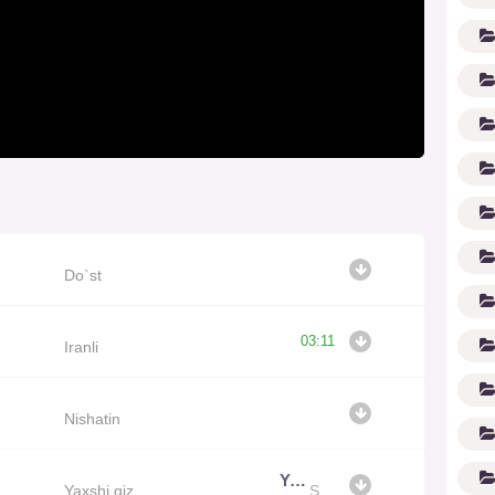
Do`st
(1
03:11
Iranli
Nishatin
Yaxshi qiz
Yaxshi qiz
Shoxrux Ergashev