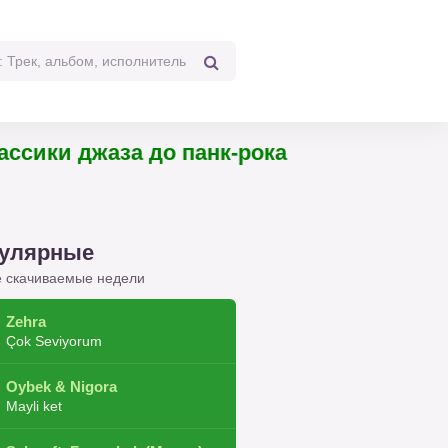
и джаза до панк-рока
улярные
 скачиваемые недели
Zehra
Çok Seviyorum
Oybek & Nigora
Mayli ket