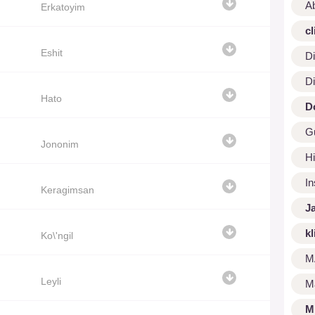
A
Erkatoyim
cl
Eshit
Di
Di
Hato
D
G
Jononim
Hi
I
Keragimsan
J
kl
Ko\'ngil
M
Leyli
M
M