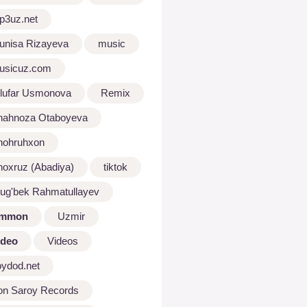
p3uz.net
unisa Rizayeva
music
usicuz.com
ilufar Usmonova
Remix
hahnoza Otaboyeva
hohruhxon
hoxruz (Abadiya)
tiktok
lug'bek Rahmatullayev
mmon
Uzmir
ideo
Videos
oydod.net
on Saroy Records