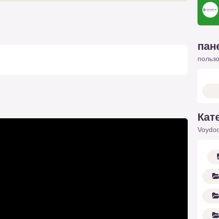
пан
польз
Кат
Voydod