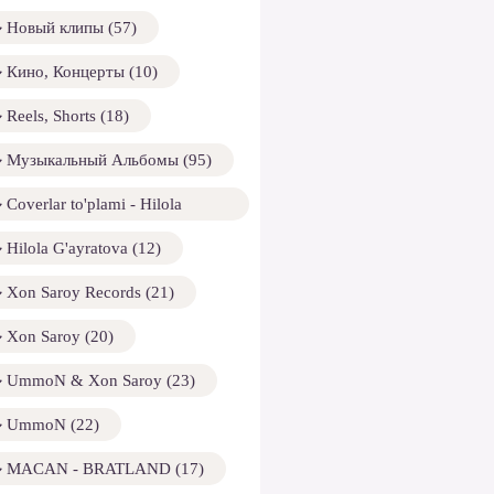
Новый клипы (57)
Кино, Концерты (10)
Reels, Shorts (18)
Музыкальный Альбомы (95)
Coverlar to'plami - Hilola
ayratova (13)
Hilola G'ayratova (12)
Xon Saroy Records (21)
Xon Saroy (20)
UmmoN & Xon Saroy (23)
UmmoN (22)
MACAN - BRATLAND (17)