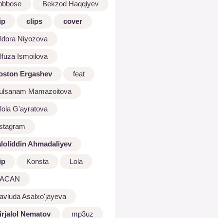
bbbose
Bekzod Haqqiyev
ip
clips
cover
ldora Niyozova
lfuza Ismoilova
oston Ergashev
feat
ulsanam Mamazoitova
lola G'ayratova
nstagram
aloliddin Ahmadaliyev
ip
Konsta
Lola
ACAN
avluda Asalxo'jayeva
irjalol Nematov
mp3uz