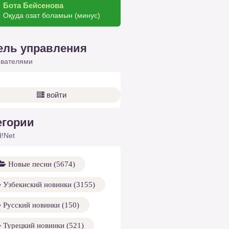
Бота Бейсенова
Оқуда озат боламын (минус)
ель управления
ователями
войти
егории
!Net
Новые песни (5674)
Узбекиский новинки (3155)
Русский новинки (150)
Турецкий новинки (521)