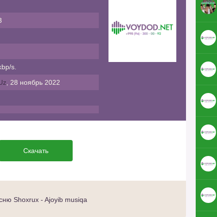
3
bp/s.
Uz
, 28 ноябрь 2022
Скачать
ню Shoxrux - Ajoyib musiqa