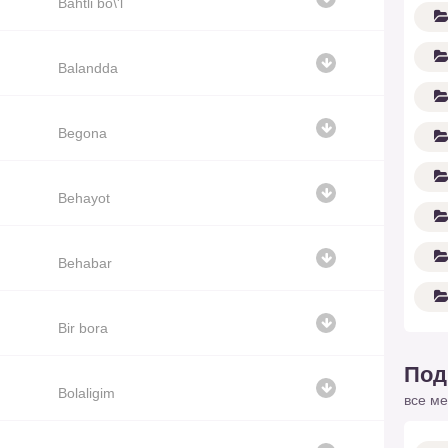
Bahtli bo\'l
Balandda
Begona
Behayot
Behabar
Bir bora
Под
Bolaligim
все ме