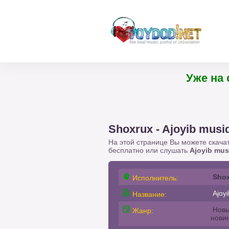
Уже на сайте
Shoxrux - Ajoyib musi
На этой странице Вы можете скача
бесплатно или слушать
Ajoyib mus
Sho
Исполнитель:
Ajoyi
Название:
Новы
Жанр:
нови