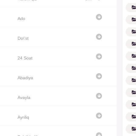
Ado
Do\'st
24 Soat
G'
Abadiya
Avayla
Ayriliq