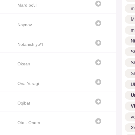
Mard bo\'l
m
M
Naynov
m
N
Notanish yo\'l
S
S
Okean
S
Ona Yuragi
U
U
Oqibat
V
v
Ota - Onam
X