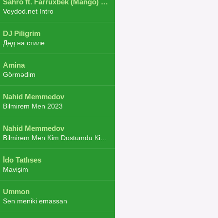
Sahro ft. Farruxbek (Mango) ft. Shaxboz ft. Navruz and Zarba ft. DJ.JoHa
Voydod.net Intro
DJ Piligrim
Дед на стиле
Amina
Görmədim
Nahid Memmedov
Bilmirem Men 2023
Nahid Memmedov
Bilmirem Men Kim Dostumdu Kim Duşmenim 2023
İdo Tatlıses
Mavişim
Ummon
Sen meniki emassan