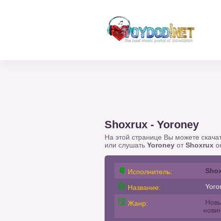
Shoxrux - Yoroney
На этой странице Вы можете скача
или слушать
Yoroney
от
Shoxrux
он
Sho
Исполнитель:
Yoro
Название:
Новы
Жанр:
нови