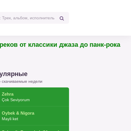
4 треков от классики джаза до панк-рока
улярные
 скачиваемые недели
Zehra
Çok Seviyorum
Oybek & Nigora
Mayli ket