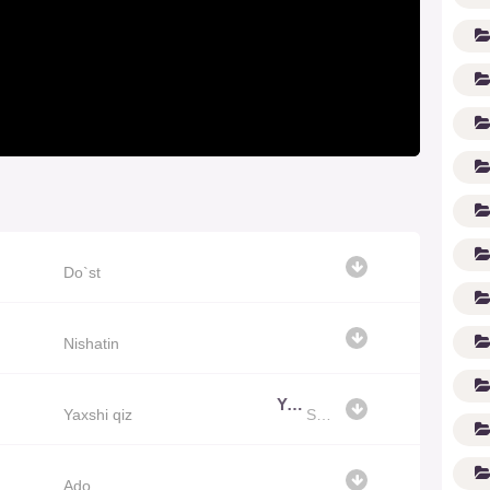
Do`st
(1
Nishatin
Yaxshi qiz
Yaxshi qiz
Shoxrux Ergashev
Ado