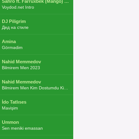
Sahro ft. Farruxbek (Mango) ft. Shaxboz ft. Navruz and Zarba ft. DJ.JoHa
Voydod.net Intro
DJ Piligrim
Дед на стиле
Amina
Görmədim
Nahid Memmedov
Bilmirem Men 2023
Nahid Memmedov
Bilmirem Men Kim Dostumdu Kim Duşmenim 2023
İdo Tatlıses
Mavişim
Ummon
Sen meniki emassan