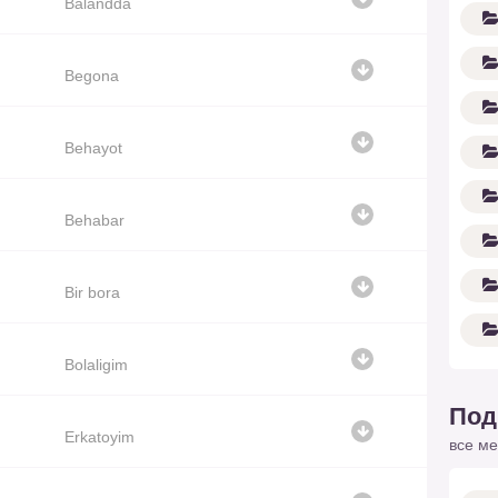
Balandda
Begona
Behayot
Behabar
Bir bora
Bolaligim
Под
Erkatoyim
все ме