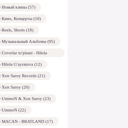
Новый клипы (57)
Кино, Концерты (10)
Reels, Shorts (18)
Музыкальный Альбомы (95)
Coverlar to'plami - Hilola
ayratova (13)
Hilola G'ayratova (12)
Xon Saroy Records (21)
Xon Saroy (20)
UmmoN & Xon Saroy (23)
UmmoN (22)
MACAN - BRATLAND (17)