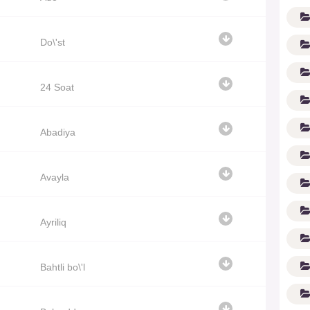
Do\'st
24 Soat
Abadiya
G'
Avayla
Ayriliq
Bahtli bo\'l