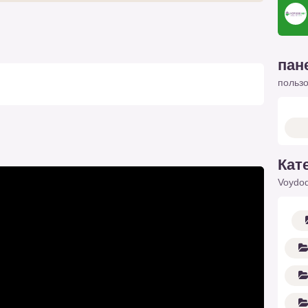
пан
польз
Кат
Voydod