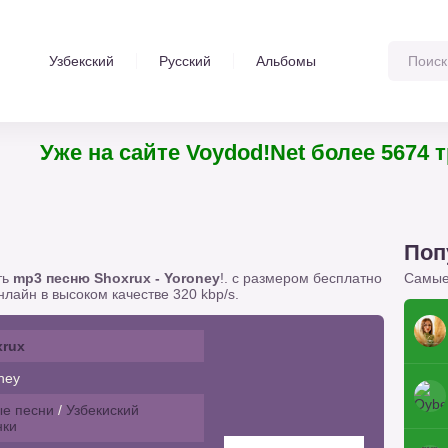
Узбекский
Русский
Альбомы
Уже на сайте Voydod!Net более 567
Поп
ть
mp3 песню Shoxrux - Yoroney
!. с размером бесплатно
Самые
лайн в высоком качестве 320 kbp/s.
xrux
ney
е песни
/
Узбекиский
нки