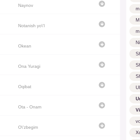
Naynov
m
M
Notanish yo\'l
m
N
Okean
S
S
Ona Yuragi
S
Oqibat
U
U
Ota - Onam
V
v
O\'zbegim
X