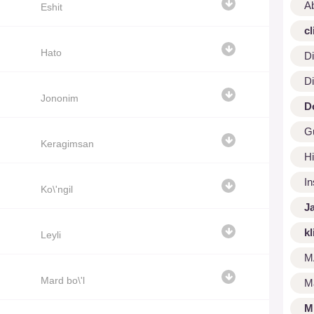
A
Eshit
cl
Hato
Di
Di
Jononim
D
G
Keragimsan
Hi
I
Ko\'ngil
J
kl
Leyli
M
Mard bo\'l
M
M