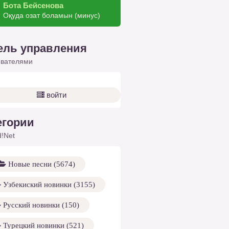
Бота Бейсенова
Оқуда озат боламын (минус)
ель управления
ователями
войти
егории
!Net
Новые песни (5674)
Узбекиский новинки (3155)
Русский новинки (150)
Турецкий новинки (521)