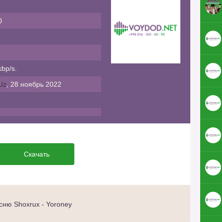
0
bp/s.
Uz
, 28 ноябрь 2022
Скачать
ню Shoxrux - Yoroney