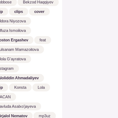
bbbose
Bekzod Haqqiyev
ip
clips
cover
ldora Niyozova
lfuza Ismoilova
oston Ergashev
feat
ulsanam Mamazoitova
lola G'ayratova
nstagram
aloliddin Ahmadaliyev
ip
Konsta
Lola
ACAN
avluda Asalxo'jayeva
irjalol Nematov
mp3uz