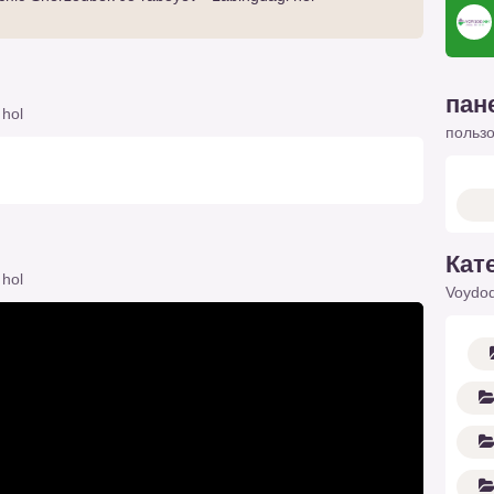
пан
 hol
польз
Кат
 hol
Voydod