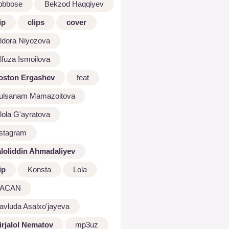
bbbose
Bekzod Haqqiyev
ip
clips
cover
ldora Niyozova
lfuza Ismoilova
oston Ergashev
feat
ulsanam Mamazoitova
lola G'ayratova
nstagram
aloliddin Ahmadaliyev
ip
Konsta
Lola
ACAN
avluda Asalxo'jayeva
irjalol Nematov
mp3uz