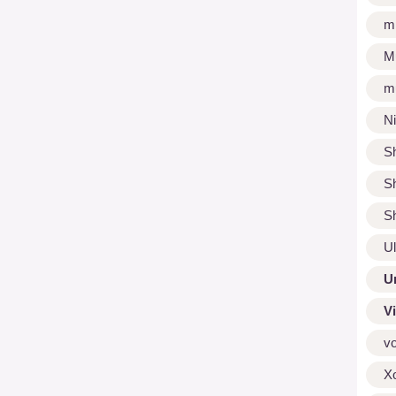
m
M
m
N
S
S
S
U
U
V
v
X