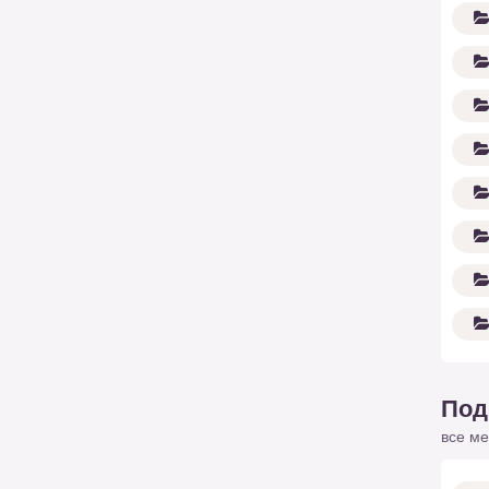
Под
все ме