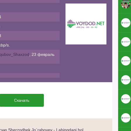
4
Б
3
bp/s.
qubov_Shaxzod
, 23 февраль
Скачать
ню Sherzodbek Jo`raboyev - Labingdagi hol