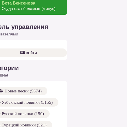
Бота Бейсенова
Оқуда озат боламын (минус)
ель управления
ователями
войти
егории
!Net
Новые песни (5674)
Узбекиский новинки (3155)
Русский новинки (150)
Турецкий новинки (521)