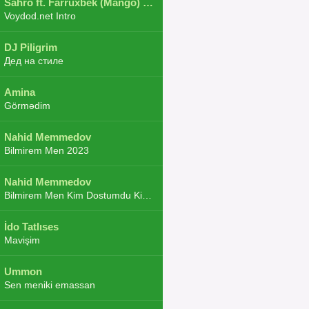
Sahro ft. Farruxbek (Mango) ft. Shaxboz ft. Navruz and Zarba ft. DJ.JoHa
Voydod.net Intro
DJ Piligrim
Дед на стиле
Amina
Görmədim
Nahid Memmedov
Bilmirem Men 2023
Nahid Memmedov
Bilmirem Men Kim Dostumdu Kim Duşmenim 2023
İdo Tatlıses
Mavişim
Ummon
Sen meniki emassan