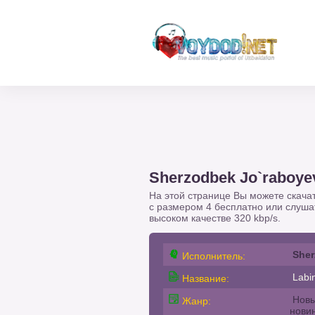
Sherzodbek Jo`raboyev
На этой странице Вы можете скача
с размером 4 бесплатно или слуш
высоком качестве 320 kbp/s.
Sher
Исполнитель:
Labin
Название:
Новы
Жанр:
нови