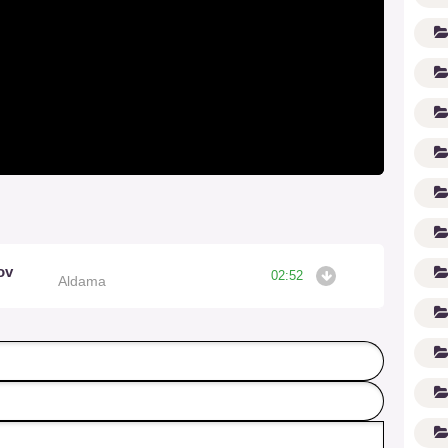
(1
ov
02:52
Aldama