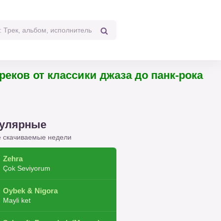
треков от классики джаза до панк-рока
улярные
 скачиваемые недели
Zehra
Çok Seviyorum
Oybek & Nigora
Mayli ket