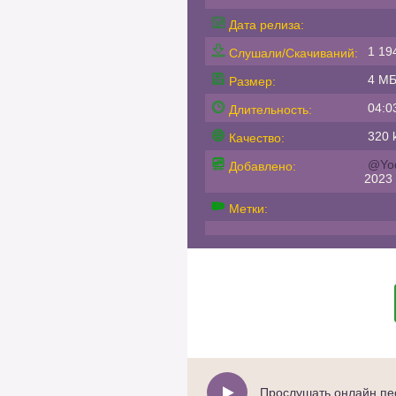
Дата релиза:
1 19
Слушали/Скачиваний:
4 М
Размер:
04:0
Длительность:
320 k
Качество:
@Yo
Добавлено:
2023
Метки:
Прослушать онлайн пес