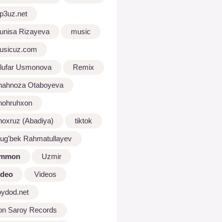
p3uz.net
unisa Rizayeva
music
usicuz.com
ilufar Usmonova
Remix
hahnoza Otaboyeva
hohruhxon
hoxruz (Abadiya)
tiktok
lug'bek Rahmatullayev
mmon
Uzmir
ideo
Videos
oydod.net
on Saroy Records