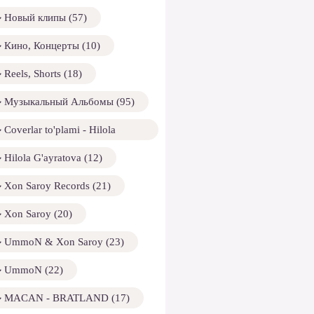
Новый клипы (57)
Кино, Концерты (10)
Reels, Shorts (18)
Музыкальный Альбомы (95)
Coverlar to'plami - Hilola
ayratova (13)
Hilola G'ayratova (12)
Xon Saroy Records (21)
Xon Saroy (20)
UmmoN & Xon Saroy (23)
UmmoN (22)
MACAN - BRATLAND (17)