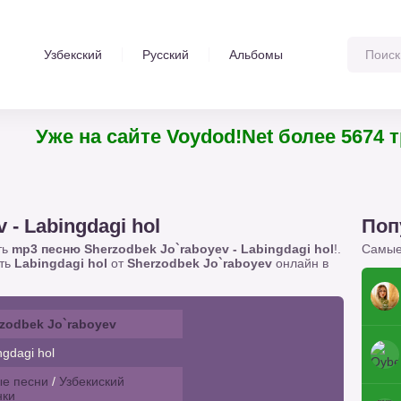
Узбекский
Русский
Альбомы
Уже на сайте Voydod!Net более 5674 
 - Labingdagi hol
Поп
ть
mp3 песню Sherzodbek Jo`raboyev - Labingdagi hol
!.
Самые
ать
Labingdagi hol
от
Sherzodbek Jo`raboyev
онлайн в
zodbek Jo`raboyev
gdagi hol
е песни
/
Узбекиский
нки