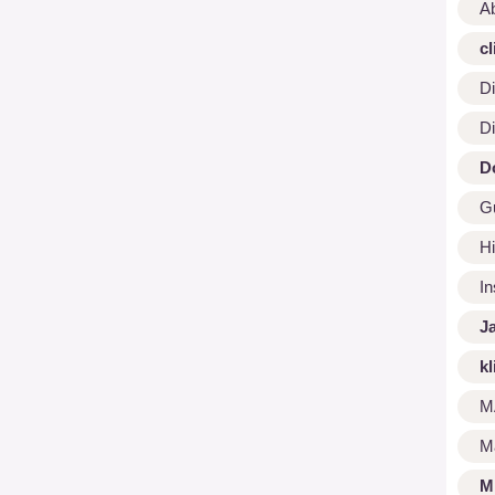
A
cl
Di
Di
D
G
Hi
I
J
kl
M
M
M