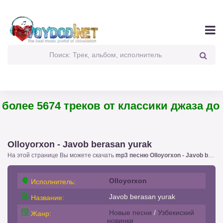
олее 5674 треков от классики джаза до п
Olloyorxon - Javob berasan yurak
На этой странице Вы можете скачать
mp3 песню Olloyorxon - Javob berasan yurak
Olloyorxon
Исполнитель:
Javob berasan yurak
Название:
Новые песни
/
Узбекиский
Жанр:
новинки