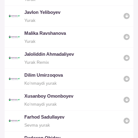
Javlon Yeliboyev
Yurak
Malika Ravshanova
Yurak
Jaloliddin Ahmadaliyev
Yurak Remix
Dilim Umirzoqova
Ko‘nmaydi yurak
Xusanboy Omonboyev
Ko‘nmaydi yurak
Farhod Sadullayev
Sevma yurak
Dadaxon Obidov