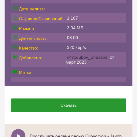
Дата релиза:
1 107
Слушали/Скачиваний:
3.04 МБ
Размер:
03:00
Длительность:
320 kbp/s.
Качество:
@Yoqubov_Shaxzod
, 04
Добавлено:
март 2023
Метки:
Скачать
Прослушать онлайн песню Olloyorxon - Javob berasan yurak