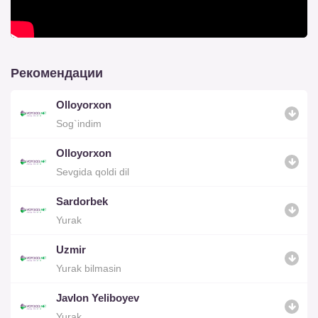
Рекомендации
Olloyorxon
Sog`indim
Olloyorxon
Sevgida qoldi dil
Sardorbek
Yurak
Uzmir
Yurak bilmasin
Javlon Yeliboyev
Yurak