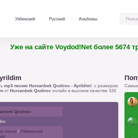
Узбекский
Русский
Альбомы
Уже на сайте Voydod!Net более 567
yrildim
Поп
ть
mp3 песню Hursanbek Qodirov - Ayrildim
!. с размером
Самые
im
от
Hursanbek Qodirov
онлайн в высоком качестве 320
anbek Qodirov
dim
е песни
/
Узбекиский
нки