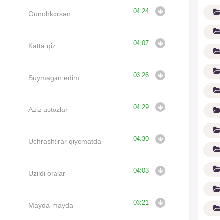
04:24
Gunohkorsan
04:07
Katta qiz
03:26
Suymagan edim
G'
04:29
Aziz ustozlar
04:30
Uchrashtirar qiyomatda
04:03
Uzildi oralar
03:21
Mayda-mayda