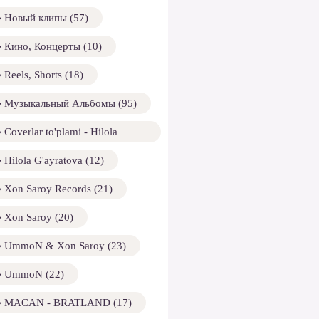
Новый клипы (57)
Кино, Концерты (10)
Reels, Shorts (18)
Музыкальный Альбомы (95)
Coverlar to'plami - Hilola
ayratova (13)
Hilola G'ayratova (12)
Xon Saroy Records (21)
Xon Saroy (20)
UmmoN & Xon Saroy (23)
UmmoN (22)
MACAN - BRATLAND (17)