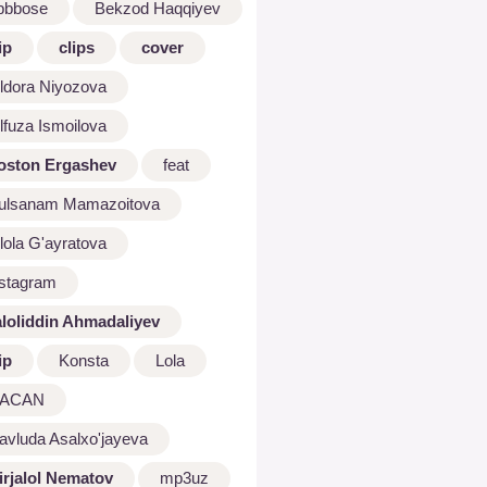
bbbose
Bekzod Haqqiyev
ip
clips
cover
ldora Niyozova
lfuza Ismoilova
oston Ergashev
feat
ulsanam Mamazoitova
lola G'ayratova
nstagram
aloliddin Ahmadaliyev
ip
Konsta
Lola
ACAN
avluda Asalxo'jayeva
irjalol Nematov
mp3uz