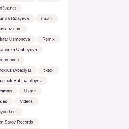
p3uz.net
unisa Rizayeva
music
usicuz.com
ilufar Usmonova
Remix
hahnoza Otaboyeva
hohruhxon
hoxruz (Abadiya)
tiktok
lug'bek Rahmatullayev
mmon
Uzmir
ideo
Videos
oydod.net
on Saroy Records