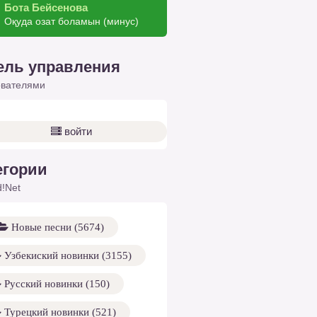
Бота Бейсенова
Оқуда озат боламын (минус)
ель управления
ователями
войти
егории
!Net
Новые песни (5674)
Узбекиский новинки (3155)
Русский новинки (150)
Турецкий новинки (521)