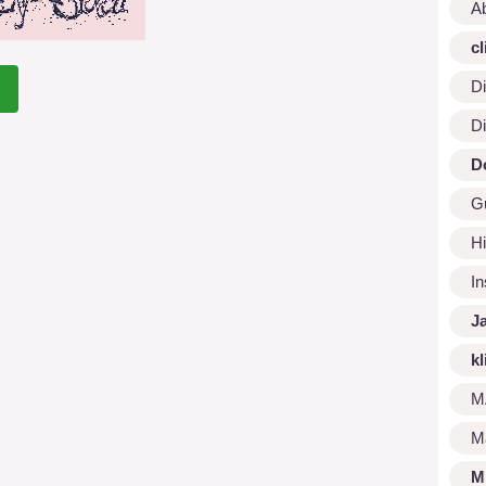
A
cl
Di
Di
D
G
Hi
I
J
kl
M
M
M