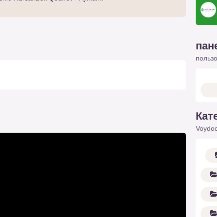
пан
польз
Кат
Voydod