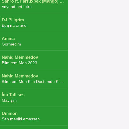
Sahro ft. Farruxbek (Mango) ft. Shaxboz ft. Navruz and Zarba ft. DJ.JoHa
Voydod.net Intro
DJ Piligrim
Дед на стиле
Amina
Görmədim
Nahid Memmedov
Bilmirem Men 2023
Nahid Memmedov
Bilmirem Men Kim Dostumdu Kim Duşmenim 2023
İdo Tatlıses
Mavişim
Ummon
Sen meniki emassan