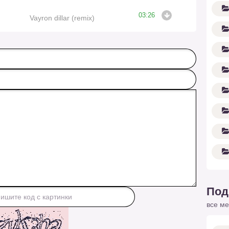
03:26
Vayron dillar (remix)
Под
все ме