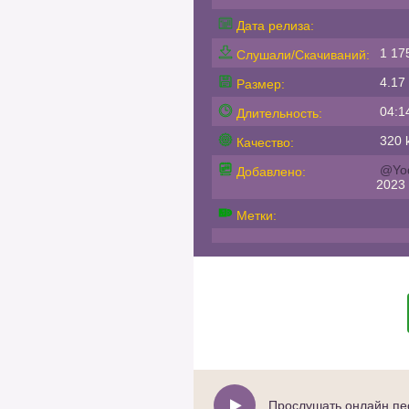
Дата релиза:
1 17
Слушали/Скачиваний:
4.17
Размер:
04:1
Длительность:
320 k
Качество:
@Yo
Добавлено:
2023
Метки:
Прослушать онлайн пес