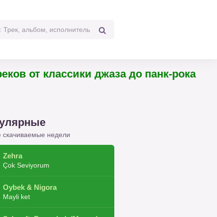
4 треков от классики джаза до панк-рока
улярные
 скачиваемые недели
Zehra
Çok Seviyorum
Oybek & Nigora
Mayli ket