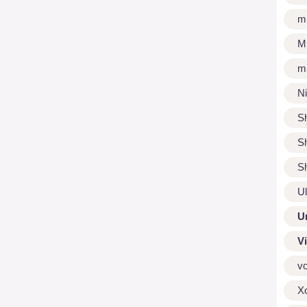
m
M
m
N
S
S
S
U
U
V
v
X