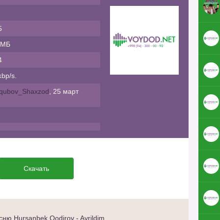
5
 МБ
4
bp/s.
qubov_Shaxzod
, 25 март
Скачать
ню Hursanbek Qodirov - Ayrildim