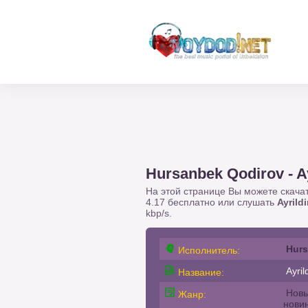
Hursanbek Qodirov - A
На этой странице Вы можете скача
4.17 бесплатно или слушать
Ayrild
kbp/s.
Hurs
Исполнитель:
Ayril
Название:
Новы
Жанр:
нови