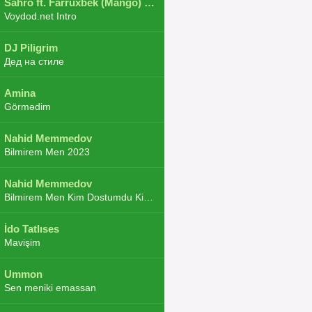
Sahro ft. Farruxbek (Mango) ft. Shaxboz ft. Navruz and Zarba ft. DJ.JoHa
Voydod.net Intro
DJ Piligrim
Дед на стиле
Amina
Görmədim
Nahid Memmedov
Bilmirem Men 2023
Nahid Memmedov
Bilmirem Men Kim Dostumdu Kim Duşmenim 2023
İdo Tatlıses
Mavişim
Ummon
Sen meniki emassan