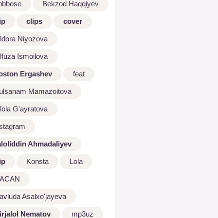
bbbose
Bekzod Haqqiyev
ip
clips
cover
ldora Niyozova
lfuza Ismoilova
oston Ergashev
feat
ulsanam Mamazoitova
lola G'ayratova
nstagram
aloliddin Ahmadaliyev
ip
Konsta
Lola
ACAN
avluda Asalxo'jayeva
irjalol Nematov
mp3uz