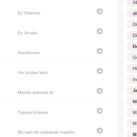
A
Ex Odamlar
cl
Di
Ex Joralar
Di
D
Xavatirman
G
Hi
Yor bizdan ketti
I
J
Menda qolmadi dil
kl
Tuproq bolasan
M
M
Biz xam bir yashasak maylimi
M