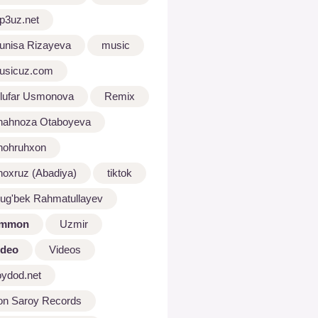
p3uz.net
unisa Rizayeva
music
usicuz.com
ilufar Usmonova
Remix
hahnoza Otaboyeva
hohruhxon
hoxruz (Abadiya)
tiktok
lug'bek Rahmatullayev
mmon
Uzmir
ideo
Videos
oydod.net
on Saroy Records