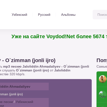
Узбекский
Русский
Альбомы
Уже на сайте Voydod!Net более 5674 т
- O`zimman (jonli ijro)
Поп
ть
mp3 песню Jaloliddin Ahmadaliyev - O`zimman (jonli
Самые
ли слушать
O`zimman (jonli ijro)
от
Jaloliddin
естве 320 kbp/s.
liddin Ahmadaliyev
man (jonli ijro)
е песни
/
Узбекиский
нки