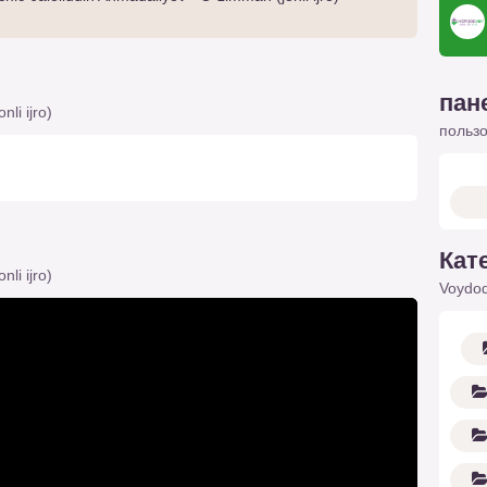
пан
li ijro)
польз
Кат
li ijro)
Voydod