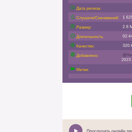
Дата релиза:
1 62
Слушали/Скачиваний:
2.8 
Размер:
02:4
Длительность:
320 k
Качество:
@Yo
Добавлено:
2023
Метки:
Прослушать онлайн песню