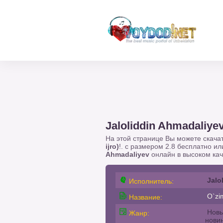
Jaloliddin Ahmadaliyev 
На этой странице Вы можете скача
ijro)
!. с размером 2.8 бесплатно и
Ahmadaliyev
онлайн в высоком кач
Jalo
Исполнитель:
O`zim
Название:
Новы
Жанр:
нови