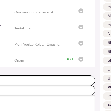
m
Ona seni unutganim rost
M
m
Jaloliddin Ahmadaliyev ft. Xamdam Sobirov
Tentakcham
N
S
Meni Yoqlab Kelgan Emushsan
S
03:12
S
Onam
U
U
V
v
X