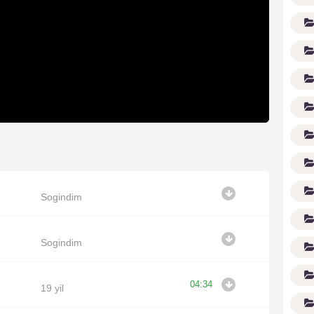
(1
Sogindim
Sogindim
04:34
19 yil