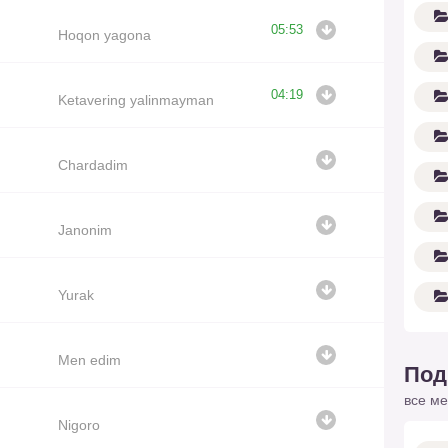
05:53
Hoqon yagona
04:19
Ketavering yalinmayman
Chardadim
Janonim
Yurak
Men edim
Под
все ме
Nigoro