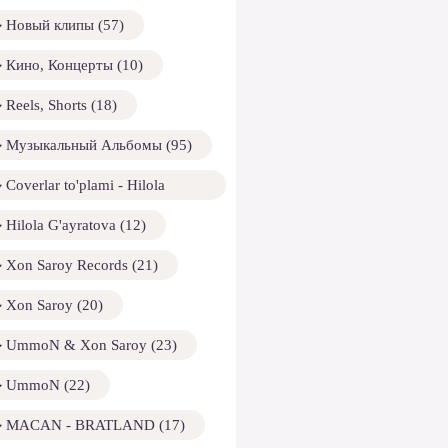
Новый клипы (57)
Кино, Концерты (10)
Reels, Shorts (18)
Музыкальный Альбомы (95)
Coverlar to'plami - Hilola
ayratova (13)
Hilola G'ayratova (12)
Xon Saroy Records (21)
Xon Saroy (20)
UmmoN & Xon Saroy (23)
UmmoN (22)
MACAN - BRATLAND (17)