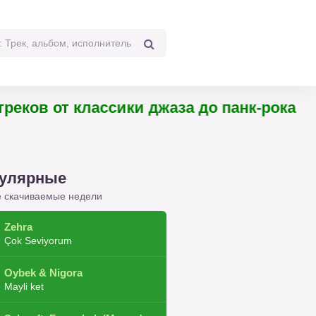
реков от классики джаза до панк-рока
улярные
 скачиваемые недели
Zehra
Çok Seviyorum
Oybek & Nigora
Mayli ket