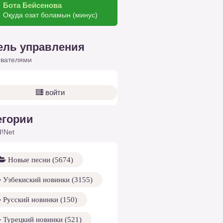
Бота Бейсенова
Оқуда озат боламын (минус)
ель управления
ователями
войти
егории
!Net
Новые песни (5674)
Узбекиский новинки (3155)
Русский новинки (150)
Турецкий новинки (521)