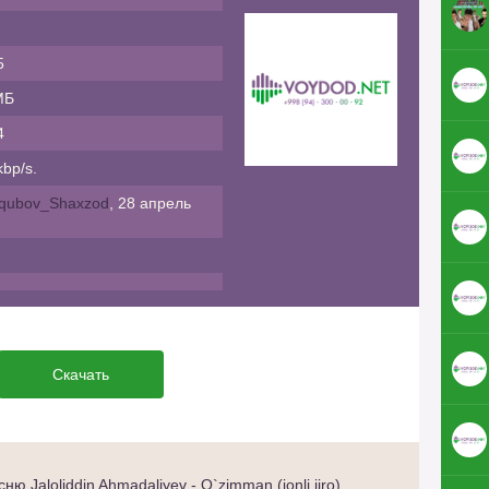
5
МБ
4
bp/s.
qubov_Shaxzod
, 28 апрель
Скачать
 Jaloliddin Ahmadaliyev - O`zimman (jonli ijro)