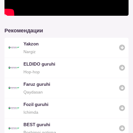
Рекомендации
Yakzon
Nargiz
ELDIDO guruhi
Hop-hop
Faruz guruhi
Qaydasan
Fozil guruhi
Ichimda
BEST guruhi
Boshimni qotirma