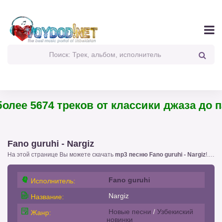
лее 5674 треков от классики джаза до пан
Fano guruhi - Nargiz
На этой странице Вы можете скачать
mp3 песню Fano guruhi - Nargiz
!. с размером 2.87 бесплатно или слушать
Fano guruhi
Исполнитель:
Nargiz
Название:
Новые песни
/
Узбекиский
Жанр:
новинки