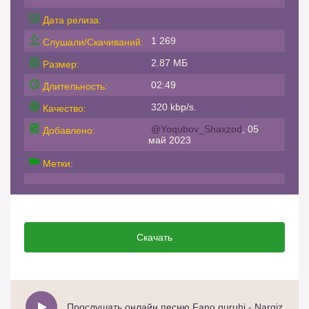
Дата релиза:
1 269
Слушали/Скачиваний:
2.87 МБ
Размер:
02:49
Длительность:
320 kbp/s.
Качество:
@Yoqubov_Shaxzod
, 05
Добавлено:
май 2023
Метки:
Скачать
Прослушать онлайн песню Fano guruhi - Nargiz