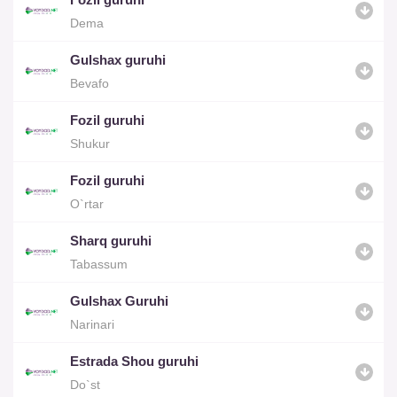
Dema
Gulshax guruhi
Bevafo
Fozil guruhi
Shukur
Fozil guruhi
O`rtar
Sharq guruhi
Tabassum
Gulshax Guruhi
Narinari
Estrada Shou guruhi
Do`st