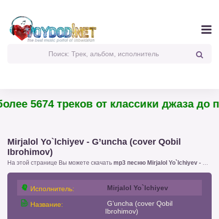
лее 5674 треков от классики джаза до пан
Mirjalol Yo`lchiyev - G’uncha (cover Qobil
Ibrohimov)
На этой странице Вы можете скачать
mp3 песню Mirjalol Yo`lchiyev - G’uncha (cover Qobil Ibrohimov)
Mirjalol Yo`lchiyev
Исполнитель:
G’uncha (cover Qobil
Название:
Ibrohimov)