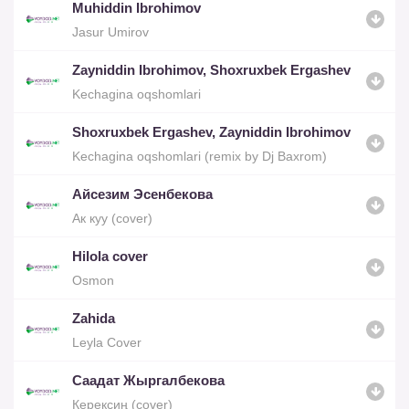
Muhiddin Ibrohimov
Jasur Umirov
Zayniddin Ibrohimov, Shoxruxbek Ergashev
Kechagina oqshomlari
Shoxruxbek Ergashev, Zayniddin Ibrohimov
Kechagina oqshomlari (remix by Dj Baxrom)
Айсезим Эсенбекова
Ак куу (cover)
Hilola cover
Osmon
Zahida
Leyla Cover
Саадат Жыргалбекова
Керексиң (cover)