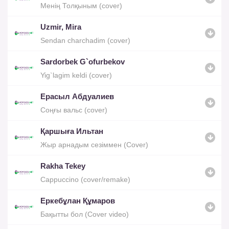
Менің Толқыным (cover)
Uzmir, Mira
Sendan charchadim (cover)
Sardorbek G`ofurbekov
Yig`lagim keldi (cover)
Ерасыл Абдуалиев
Соңғы вальс (cover)
Қаршыға Ильтан
Жыр арнадым сезіммен (Cover)
Rakha Tekey
Cappuccino (cover/remake)
Eркебұлан Құмаров
Бақытты бол (Cover video)