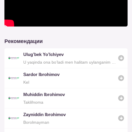
Рекомендации
Ulug’bek Yo’lchiyev
U yaqinda ona bo’ladi men halitam uylanganim yoq
Sardor Ibrohimov
Kel
Muhiddin Ibrohimov
Taklifnoma
Zayniddin Ibrohimov
Borolmayman