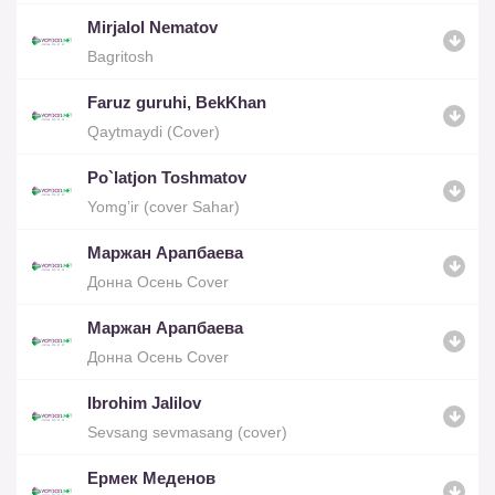
Mirjalol Nematov
Bagritosh
Faruz guruhi, BekKhan
Qaytmaydi (Cover)
Po`latjon Toshmatov
Yomg’ir (cover Sahar)
Маржан Арапбаева
Донна Осень Cover
Маржан Арапбаева
Донна Осень Cover
Ibrohim Jalilov
Sevsang sevmasang (cover)
Ермек Меденов