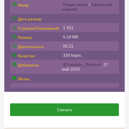
Новые песни
/
Узбекиский
Жанр:
новинки
Дата релиза:
1 311
Слушали/Скачиваний:
5.19 МБ
Размер:
05:21
Длительность:
320 kbp/s.
Качество:
@Yoqubov_Shaxzod
, 17
Добавлено:
май 2023
Метки:
Скачать