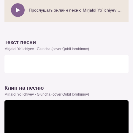
Прослушать онлайн песню Mirjalol Yo`lchiyev - G’uncha (cover Qobil Ibrohimov)
Текст песни
Mirjalol Yo`lchiyev - G’uncha (cover Qobil Ibrohimov)
Клип на песню
Mirjalol Yo`lchiyev - G’uncha (cover Qobil Ibrohimov)