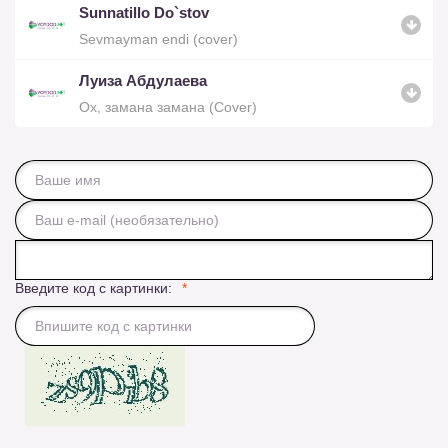
Sunnatillo Do`stov
Sevmayman endi (cover)
Луиза Абдулаева
Ох, замана замана (Cover)
Введите код с картинки: