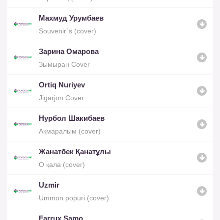
Махмуд Урумбаев
Souvenir`s (cover)
Зарина Омарова
Зымыран Cover
Ortiq Nuriyev
Jigarjon Cover
Нурбол Шакибаев
Ақмаралым (cover)
Жанатбек Қанатұлы
О қала (cover)
Uzmir
Ummon popuri (cover)
Farrux Samo