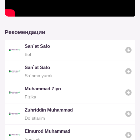
Рекомендации
San`at Safo
Bol
San`at Safo
So`nma yurak
Muhammad Ziyo
Fizika
Zuhriddin Muhammad
Do`stlarim
Elmurod Muhammad
Sog‘inib