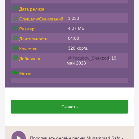
Дата релиза:
1 030
Слушали/Скачиваний:
4.07 МБ
Размер:
04:08
Длительность:
320 kbp/s.
Качество:
@Yoqubov_Shaxzod
, 19
Добавлено:
май 2023
Метки:
Скачать
Прослушать онлайн песню Muhammad Safo - Mozalim gal