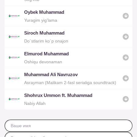
Oybek Muhammad
Yuragim yig’lama
Siroch Muhammad
Do`stlarim ko`p onajon
Elmurod Muhammad
Oshiqu devonaman
Muhammad Ali Navruzov
Asrayman (Malikam 2-fasl serialiga soundtrack)
Shohrux Ummon ft. Muhammad
Nabiy Allah