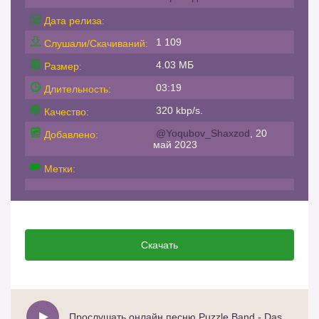
Дата релиза:
1 109
Слушали/Скачиваний:
4.03 МБ
Размер:
03:19
Длительность:
320 kbp/s.
Качество:
@Yoqubov_Shaxzod
, 20
Добавлено:
май 2023
Метки:
Скачать
Прослушать онлайн песню Puzzle Band - Dastan