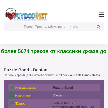
более 5674 треков от классики джаза до п
Puzzle Band - Dastan
На этой странице Вы можете скачать
mp3 песню Puzzle Band - Dastan
!. с
Puzzle Band
Исполнитель:
Dastan
Название:
Новые песни
/
Жанр:
Азербайджанский новинки