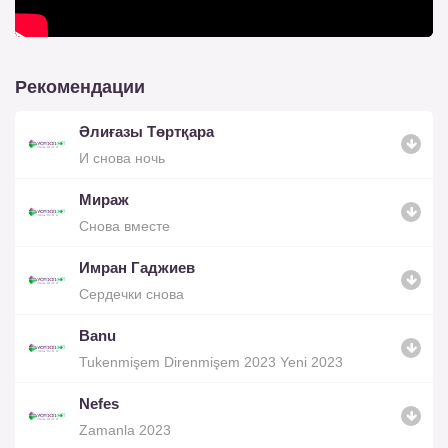
Рекомендации
Әлиғазы Төртқара
И снова ночь
Мираж
Снова вместе
Имран Гаджиев
Сердечки снова
Banu
Tukenmişem Direnmişem 2023 Yeni 2023
Nefes
Zamanla 2023