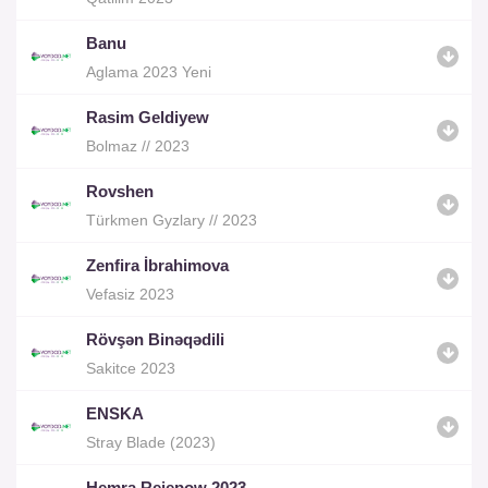
Banu
Aglama 2023 Yeni
Rasim Geldiyew
Bolmaz // 2023
Rovshen
Türkmen Gyzlary // 2023
Zenfira İbrahimova
Vefasiz 2023
Rövşən Binəqədili
Sakitce 2023
ENSKA
Stray Blade (2023)
Hemra Rejepow 2023