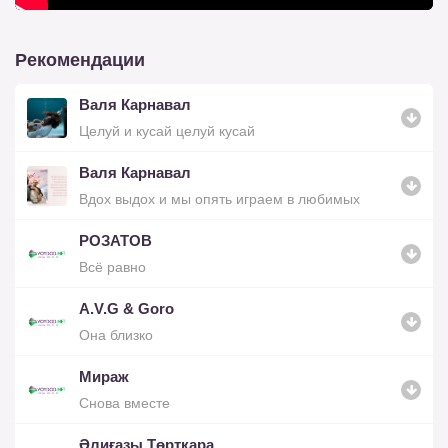
Рекомендации
Валя Карнавал
Целуй и кусай целуй кусай
Валя Карнавал
Вдох выдох и мы опять играем в любимых
РОЗАТОВ
Всё равно
A.V.G & Goro
Она близко
Мираж
Снова вместе
Әлиғазы Төртқара