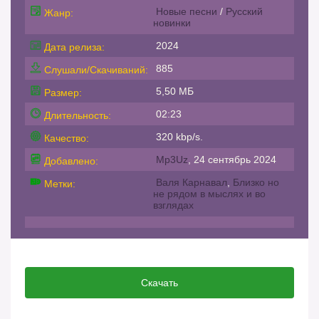
Новые песни
/
Русский
Жанр:
новинки
2024
Дата релиза:
885
Слушали/Скачиваний:
5,50 МБ
Размер:
02:23
Длительность:
320 kbp/s.
Качество:
Mp3Uz
, 24 сентябрь 2024
Добавлено:
Валя Карнавал
,
Близко но
Метки:
не рядом в мыслях и во
взглядах
Скачать