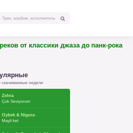
треков от классики джаза до панк-рока
улярные
 скачиваемые недели
Zehra
Çok Seviyorum
Oybek & Nigora
Mayli ket