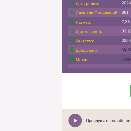
2024
Дата релиза:
881
Слушали/Скачиваний:
7,85
Размер:
03:2
Длительность:
320 k
Качество:
Mp3
Добавлено:
Guli
Метки:
Прослушать онлайн пес