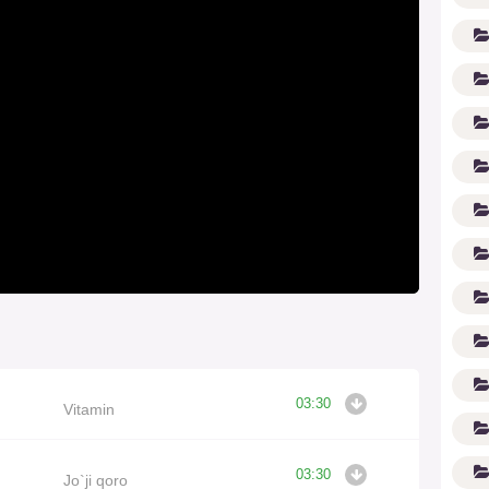
(1
03:30
Vitamin
03:30
Jo`ji qoro