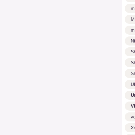
m
M
m
N
S
S
S
U
U
V
v
X