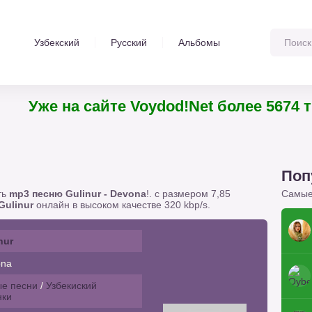
Узбекский
Русский
Альбомы
Уже на сайте Voydod!Net более 5674 
Поп
ть
mp3 песню Gulinur - Devona
!. с размером 7,85
Самые
Gulinur
онлайн в высоком качестве 320 kbp/s.
nur
na
е песни
/
Узбекиский
нки