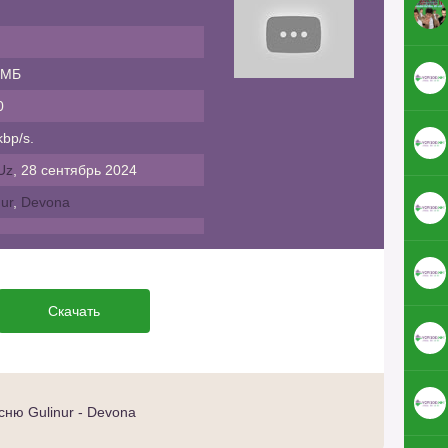
 МБ
0
bp/s.
Uz
, 28 сентябрь 2024
nur
,
Devona
Скачать
ню Gulinur - Devona