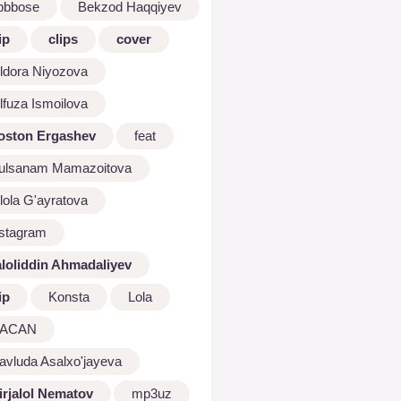
bbbose
Bekzod Haqqiyev
ip
clips
cover
ldora Niyozova
lfuza Ismoilova
oston Ergashev
feat
ulsanam Mamazoitova
lola G'ayratova
nstagram
aloliddin Ahmadaliyev
ip
Konsta
Lola
ACAN
avluda Asalxo'jayeva
irjalol Nematov
mp3uz