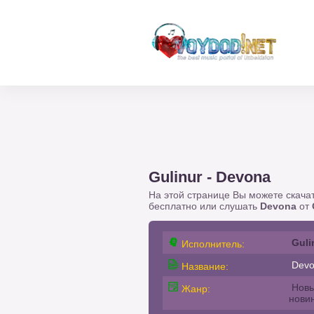
Gulinur - Devona
На этой странице Вы можете скача
бесплатно или слушать
Devona
от
Guli
Исполнитель:
Devo
Название:
Новы
Жанр:
нови