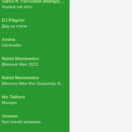
Sahro ft. Farruxbek (Mango) ft. Shaxboz ft. Navruz and Zarba ft. DJ.JoHa
Voydod.net Intro
DJ Piligrim
Дед на стиле
Amina
Görmədim
Nahid Memmedov
Bilmirem Men 2023
Nahid Memmedov
Bilmirem Men Kim Dostumdu Kim Duşmenim 2023
İdo Tatlıses
Mavişim
Ummon
Sen meniki emassan