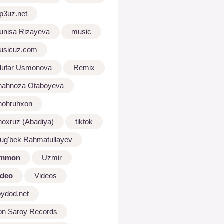
p3uz.net
unisa Rizayeva
music
usicuz.com
ilufar Usmonova
Remix
hahnoza Otaboyeva
hohruhxon
hoxruz (Abadiya)
tiktok
lug'bek Rahmatullayev
mmon
Uzmir
ideo
Videos
oydod.net
on Saroy Records