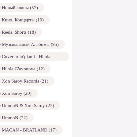
Новый клипы (57)
Кино, Концерты (10)
Reels, Shorts (18)
Музыкальный Альбомы (95)
Coverlar to'plami - Hilola
ayratova (13)
Hilola G'ayratova (12)
Xon Saroy Records (21)
Xon Saroy (20)
UmmoN & Xon Saroy (23)
UmmoN (22)
MACAN - BRATLAND (17)