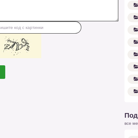
Под
все ме