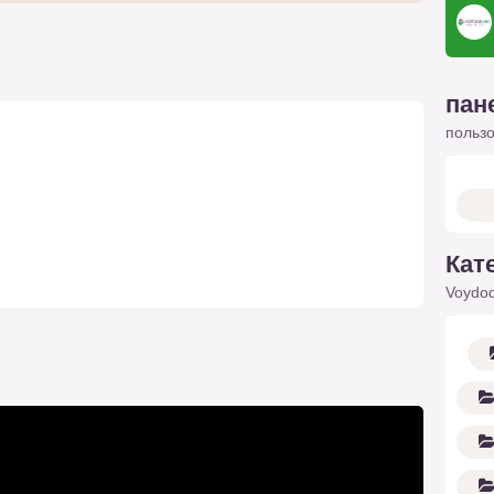
пан
польз
Кат
Voydod