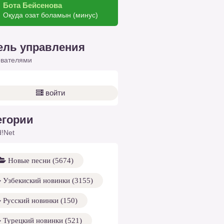
Бота Бейсенова
Оқуда озат боламын (минус)
ель управления
ователями
войти
егории
!Net
Новые песни (5674)
Узбекиский новинки (3155)
Русский новинки (150)
Турецкий новинки (521)