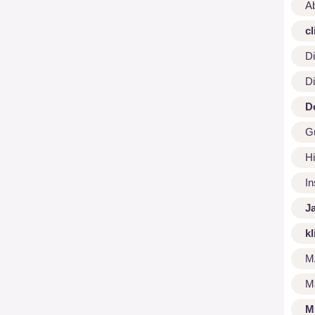
A
cl
Di
Di
D
G
Hi
I
J
kl
M
M
M