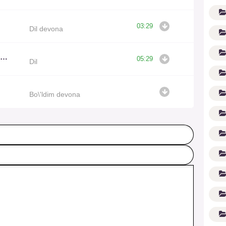
03:29
Dil devona
Jasurbek Mavlonov, Gulinur
05:29
Dil
Bo\'ldim devona
G'