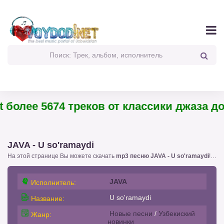
более 5674 треков от классики джаза до 
JAVA - U so'ramaydi
На этой странице Вы можете скачать
mp3 песню JAVA - U so'ramaydi
!. с размером 4,30 бесплатно или слушать
JAVA
Исполнитель:
U so'ramaydi
Название:
Новые песни
/
Узбекиский
Жанр:
новинки