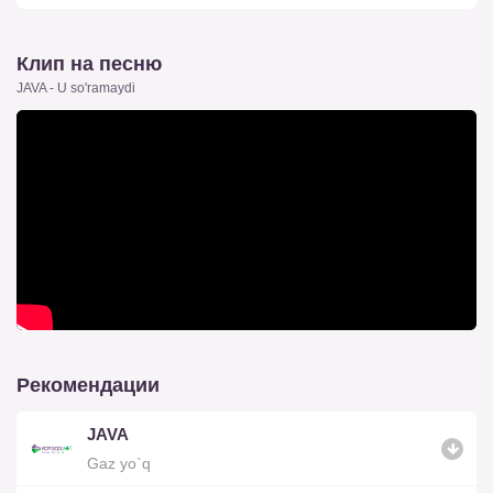
Клип на песню
JAVA - U so'ramaydi
Рекомендации
JAVA
Gaz yo`q