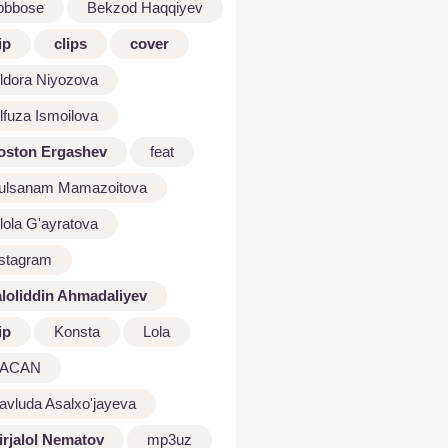
bbbose
Bekzod Haqqiyev
ip
clips
cover
ldora Niyozova
lfuza Ismoilova
oston Ergashev
feat
ulsanam Mamazoitova
lola G'ayratova
nstagram
aloliddin Ahmadaliyev
ip
Konsta
Lola
ACAN
avluda Asalxo'jayeva
irjalol Nematov
mp3uz