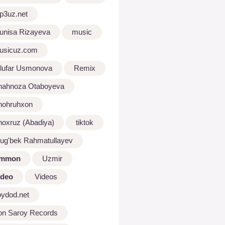
p3uz.net
unisa Rizayeva
music
usicuz.com
ilufar Usmonova
Remix
hahnoza Otaboyeva
hohruhxon
hoxruz (Abadiya)
tiktok
lug'bek Rahmatullayev
mmon
Uzmir
ideo
Videos
oydod.net
on Saroy Records