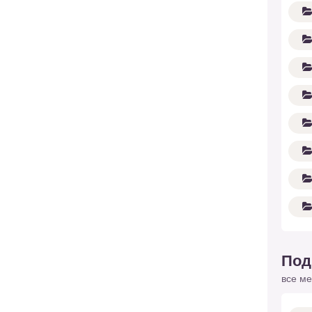
Под
все ме