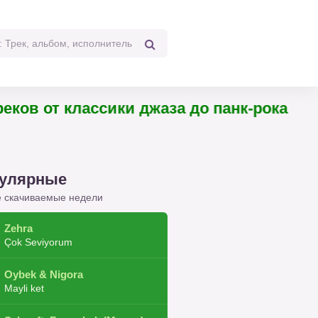
4 треков от классики джаза до панк-рока
улярные
 скачиваемые недели
Zehra
Çok Seviyorum
Oybek & Nigora
Mayli ket