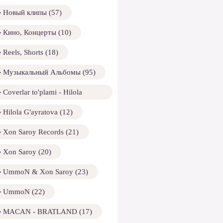
Новый клипы (57)
Кино, Концерты (10)
Reels, Shorts (18)
Музыкальный Альбомы (95)
Coverlar to'plami - Hilola
ayratova (13)
Hilola G'ayratova (12)
Xon Saroy Records (21)
Xon Saroy (20)
UmmoN & Xon Saroy (23)
UmmoN (22)
MACAN - BRATLAND (17)