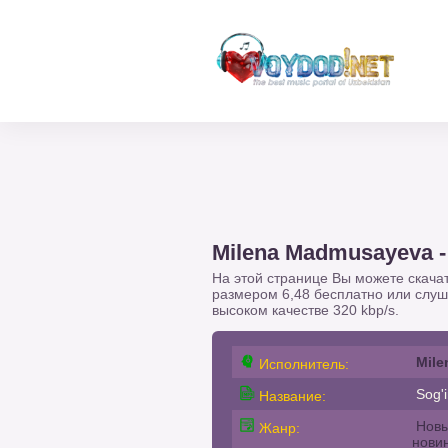
Milena Madmusayeva - 
На этой странице Вы можете скача
размером 6,48 бесплатно или слу
высоком качестве 320 kbp/s.
Mil
Исполнитель:
Sog'i
Название:
Новы
Жанр:
нови