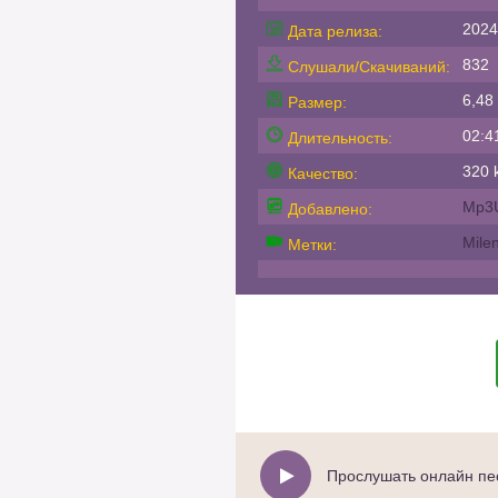
2024
Дата релиза:
832
Слушали/Скачиваний:
6,48
Размер:
02:4
Длительность:
320 k
Качество:
Mp3
Добавлено:
Mile
Метки:
Прослушать онлайн пес