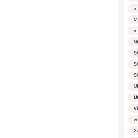
m
M
m
N
S
S
S
U
U
V
v
X