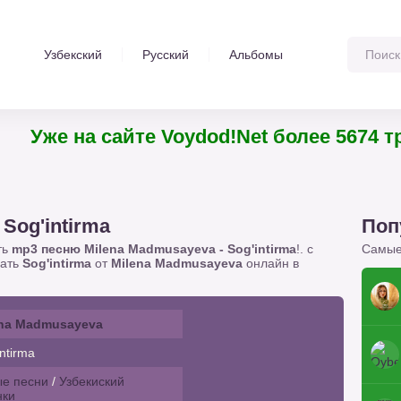
Узбекский
Русский
Альбомы
Уже на сайте Voydod!Net более 567
Sog'intirma
Поп
ть
mp3 песню Milena Madmusayeva - Sog'intirma
!. с
Самые
шать
Sog'intirma
от
Milena Madmusayeva
онлайн в
ena Madmusayeva
ntirma
е песни
/
Узбекиский
нки