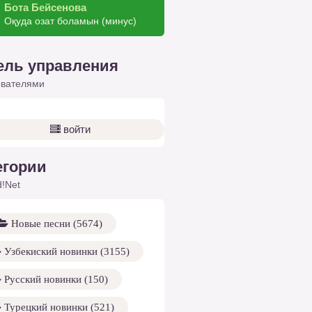
Бота Бейсенова
Оқуда озат боламын (минус)
ель управления
ователями
войти
егории
!Net
Новые песни (5674)
Узбекиский новинки (3155)
Русский новинки (150)
Турецкий новинки (521)