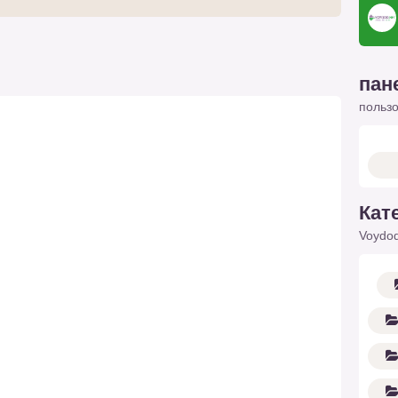
пан
польз
Кат
Voydod