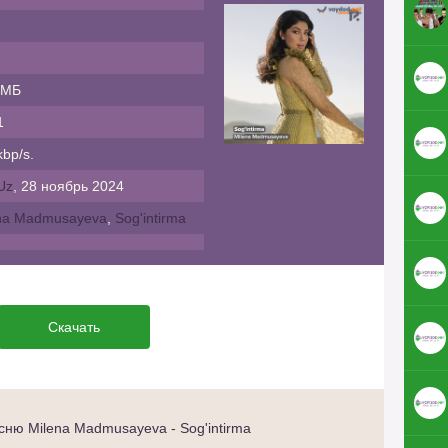
 МБ
1
bp/s.
Uz
, 28 ноябрь 2024
na Madmusayeva
,
Sog'intirma
Скачать
ню Milena Madmusayeva - Sog'intirma