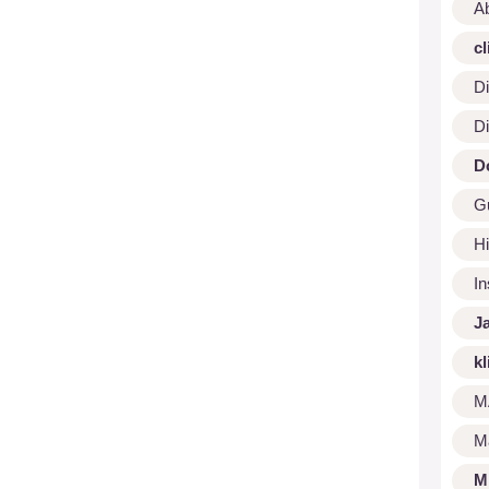
A
cl
Di
Di
D
G
Hi
I
J
kl
M
M
M