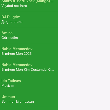
Sahro ft. Farruxbek (Mango) ft. Shaxboz ft. Navruz and Zarba ft. DJ.JoHa
Voydod.net Intro
DJ Piligrim
Дед на стиле
Amina
Görmədim
Nahid Memmedov
Bilmirem Men 2023
Nahid Memmedov
Bilmirem Men Kim Dostumdu Kim Duşmenim 2023
İdo Tatlıses
Mavişim
Ummon
Sen meniki emassan