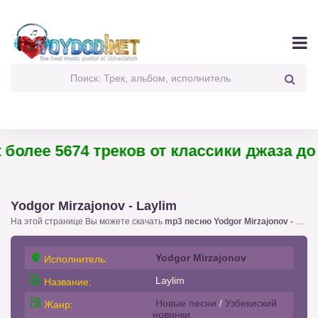
олее 5674 треков от классики джаза до п
Yodgor Mirzajonov - Laylim
На этой странице Вы можете скачать
mp3 песню Yodgor Mirzajonov - Laylim
Yodgor Mirzajonov
Исполнитель:
Laylim
Название:
Новые песни
/
Узбекиский
Жанр:
новинки