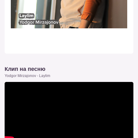
Клип на песню
Yodgor Mirzajonov - Laylim