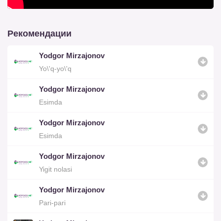
Рекомендации
Yodgor Mirzajonov
Yo\'q-yo\'q
Yodgor Mirzajonov
Esimda
Yodgor Mirzajonov
Esimda
Yodgor Mirzajonov
Yigit nolasi
Yodgor Mirzajonov
Pari-pari