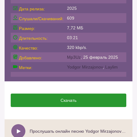
2025
Дата релиза:
609
Слушали/Скачиваний:
7,72 МБ
Размер:
03:21
Длительность:
320 kbp/s.
Качество:
Mp3Uz
, 25 февраль 2025
Добавлено:
Yodgor Mirzajonov
,
Laylim
Метки:
Скачать
Прослушать онлайн песню Yodgor Mirzajonov - Laylim