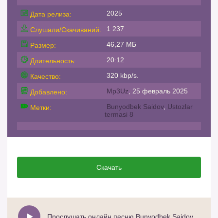
2025
Дата релиза:
1 237
Слушали/Скачиваний:
46,27 МБ
Размер:
20:12
Длительность:
320 kbp/s.
Качество:
Mp3Uz
, 25 февраль 2025
Добавлено:
Bunyodbek Saidov
,
Ustozlar
Метки:
termasi 8
Скачать
Прослушать онлайн песню Bunyodbek Saidov - Ustozlar termasi 8