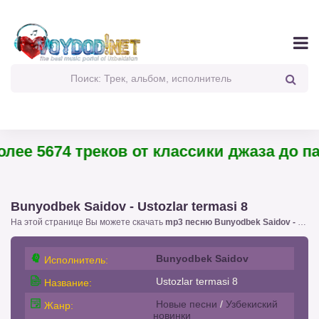
ее 5674 треков от классики джаза до пан
Bunyodbek Saidov - Ustozlar termasi 8
На этой странице Вы можете скачать
mp3 песню Bunyodbek Saidov - Ustozlar termasi 8
Bunyodbek Saidov
Исполнитель:
Ustozlar termasi 8
Название:
Новые песни
/
Узбекиский
Жанр:
новинки