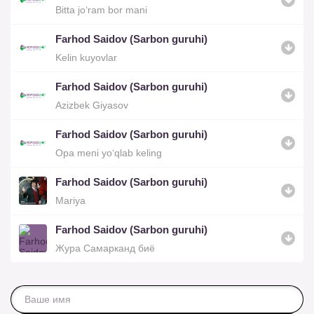
Bitta jo‘ram bor mani
Farhod Saidov (Sarbon guruhi)
Kelin kuyovlar
Farhod Saidov (Sarbon guruhi)
Azizbek Giyasov
Farhod Saidov (Sarbon guruhi)
Opa meni yo‘qlab keling
Farhod Saidov (Sarbon guruhi)
Mariya
Farhod Saidov (Sarbon guruhi)
Жура Самарканд биё