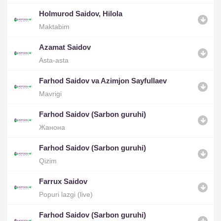
Holmurod Saidov, Hilola
Maktabim
Azamat Saidov
Asta-asta
Farhod Saidov va Azimjon Sayfullaev
Mavrigi
Farhod Saidov (Sarbon guruhi)
Жанона
Farhod Saidov (Sarbon guruhi)
Qizim
Farrux Saidov
Popuri lazgi (live)
Farhod Saidov (Sarbon guruhi)