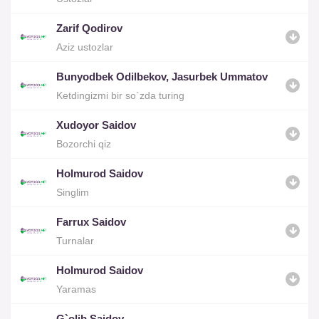
Zarif Qodirov
Aziz ustozlar
Bunyodbek Odilbekov, Jasurbek Ummatov
Ketdingizmi bir so`zda turing
Xudoyor Saidov
Bozorchi qiz
Holmurod Saidov
Singlim
Farrux Saidov
Turnalar
Holmurod Saidov
Yaramas
G`olib Saidov