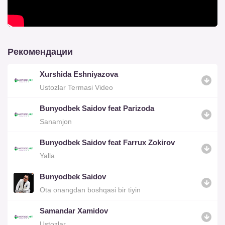
Рекомендации
Xurshida Eshniyazova
Ustozlar Termasi Video
Bunyodbek Saidov feat Parizoda
Sanamjon
Bunyodbek Saidov feat Farrux Zokirov
Yalla
Bunyodbek Saidov
Ota onangdan boshqasi bir tiyin
Samandar Xamidov
Ustozlar