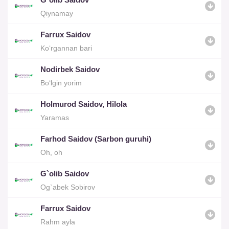
Qiynamay
Farrux Saidov
Ko‘rgannan bari
Nodirbek Saidov
Bo‘lgin yorim
Holmurod Saidov, Hilola
Yaramas
Farhod Saidov (Sarbon guruhi)
Oh, oh
G`olib Saidov
Og`abek Sobirov
Farrux Saidov
Rahm ayla