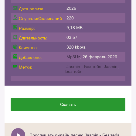
2026
Дата релиза:
220
Слушали/Скачиваний:
9,18 МБ
Размер:
03:57
Длительность:
320 kbp/s.
Качество:
Mp3Uz
, 26 февраль 2026
Добавлено:
Jasmin - Без тебя
,
Jasmin
,
Метки:
Без тебя
Скачать
Прослушать онлайн песню Jasmin - Без тебя