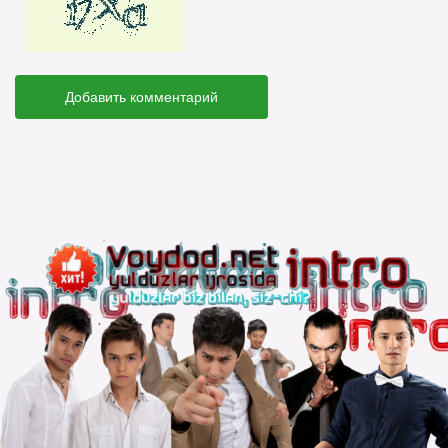
Добавить комментарий