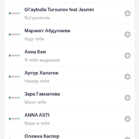
G\'aybulla Tursunov feat Jasmin
Ro\'paramda
Марзият Абдулаева
Ищу тебя
Анна Кэм
Я тебя выдумала
Артур Халатов
Назову тебя
Зара Гамзатова
Мало тебя
ANNA ASTI
Верю в тебя
Олежка Каспер