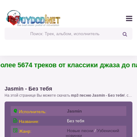
лее 5674 треков от классики джаза до пан
Jasmin - Без тебя
На этой странице Вы можете скачать
mp3 песню Jasmin - Без тебя
!. с размером 9,18 бесплатно или слушать
Jasmin
Исполнитель:
Без тебя
Название:
Новые песни
/
Узбекиский
Жанр:
новинки