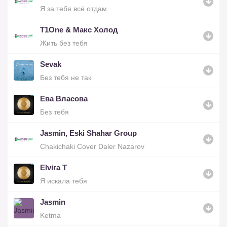
Я за тебя всё отдам
T1One & Mакс Холод
Жить без тебя
Sevak
Без тебя не так
Ева Власова
Без тебя
Jasmin, Eski Shahar Group
Chakichaki Cover Daler Nazarov
Elvira T
Я искала тебя
Jasmin
Ketma