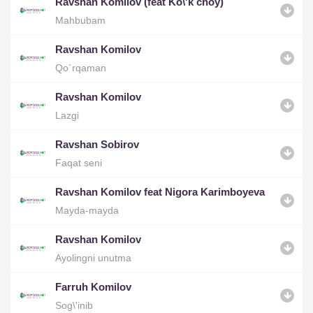
Ravshan Komilov (feat Ko\'k choy)
Mahbubam
Ravshan Komilov
Qo`rqaman
Ravshan Komilov
Lazgi
Ravshan Sobirov
Faqat seni
Ravshan Komilov feat Nigora Karimboyeva
Mayda-mayda
Ravshan Komilov
Ayolingni unutma
Farruh Komilov
Sog\'inib