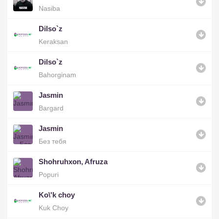
Nasiba
Dilso`z
Keraksan
Dilso`z
Bahorginam
Jasmin
Bargard
Jasmin
Без тебя
Shohruhxon, Afruza
Popuri
Ko\'k choy
Kuk Choy