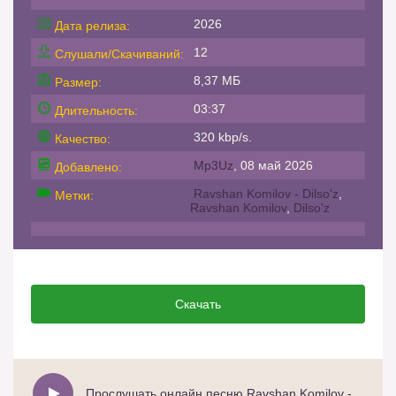
2026
Дата релиза:
12
Слушали/Скачиваний:
8,37 МБ
Размер:
03:37
Длительность:
320 kbp/s.
Качество:
Mp3Uz
, 08 май 2026
Добавлено:
Ravshan Komilov - Dilso'z
,
Метки:
Ravshan Komilov
,
Dilso'z
Скачать
Прослушать онлайн песню Ravshan Komilov - Dilso'z