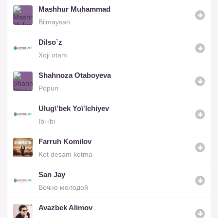
Mashhur Muhammad
Bilmaysan
Dilso`z
Xoji otam
Shahnoza Otaboyeva
Popuri
Ulug\'bek Yo\'lchiyev
Ibi-ibi
Farruh Komilov
Ket desam ketma
San Jay
Вечно молодой
Avazbek Alimov