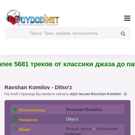
е 5681 треков от классики джаза до панк
Ravshan Komilov - Dilso'z
На этой странице Вы можете скачать
mp3 песню Ravshan Komilov - Dilso'z
Ravshan Komilov
Исполнитель:
Dilso'z
Название:
Новые песни
/
Узбекиский
Жанр:
новинки