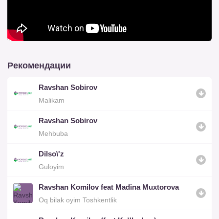
Рекомендации
Ravshan Sobirov
Malikam
Ravshan Sobirov
Mehbuba
Dilso\'z
Guloyim
Ravshan Komilov feat Madina Muxtorova
Oq bilak oyim Toshkentlik