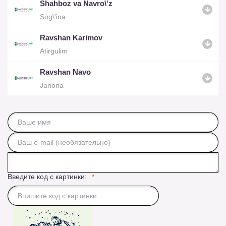
Shahboz va Navro\'z
Sog\'ina
Ravshan Karimov
Atirgulim
Ravshan Navo
Janona
Введите код с картинки: