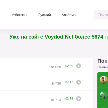
Узбекский
Русский
Альбомы
Уже на сайте Voydod!Net более 5674
Поп
02:59
Самые
628
04:17
736
03:56
714