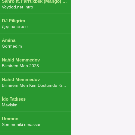
Sahro ft. Farruxbek (Mango) ft. Shaxboz ft. Navruz and Zarba ft. DJ.JoHa
Voydod.net Intro
DJ Piligrim
Дед на стиле
Amina
Görmədim
Nahid Memmedov
Bilmirem Men 2023
Nahid Memmedov
Bilmirem Men Kim Dostumdu Kim Duşmenim 2023
İdo Tatlıses
Mavişim
Ummon
Sen meniki emassan