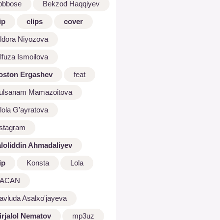
bbbose
Bekzod Haqqiyev
ip
clips
cover
ldora Niyozova
lfuza Ismoilova
oston Ergashev
feat
ulsanam Mamazoitova
lola G'ayratova
nstagram
aloliddin Ahmadaliyev
ip
Konsta
Lola
ACAN
avluda Asalxo'jayeva
irjalol Nematov
mp3uz