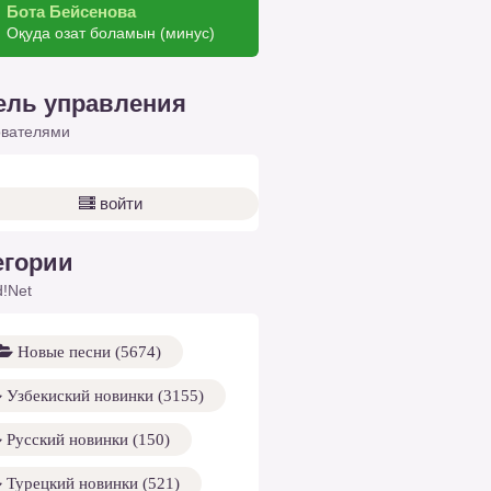
Бота Бейсенова
Оқуда озат боламын (минус)
ель управления
ователями
войти
егории
!Net
Новые песни (5674)
Узбекиский новинки (3155)
Русский новинки (150)
Турецкий новинки (521)