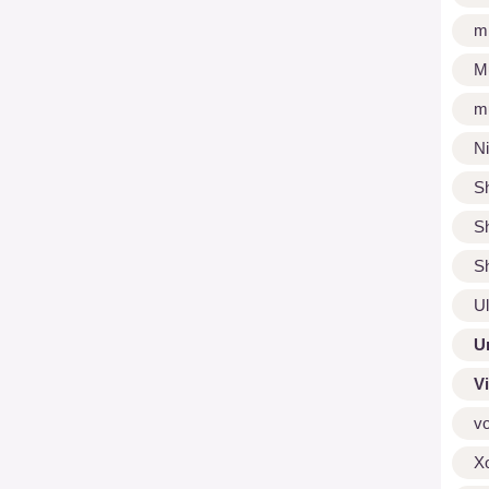
m
M
m
N
S
S
S
U
U
V
v
X