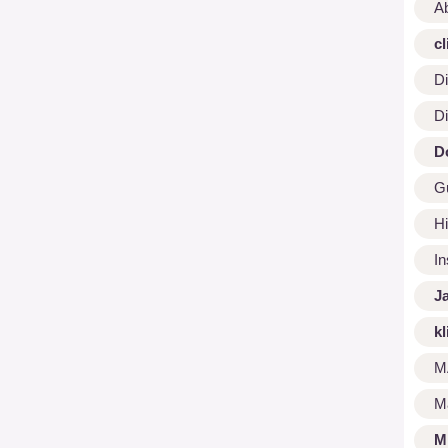
A
cl
Di
Di
D
G
Hi
I
J
kl
M
M
M