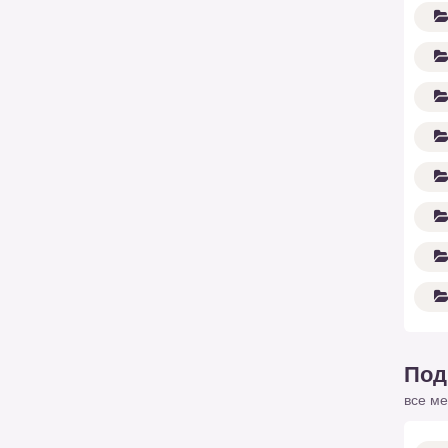
Под
все ме