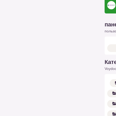
пан
польз
Кат
Voydod