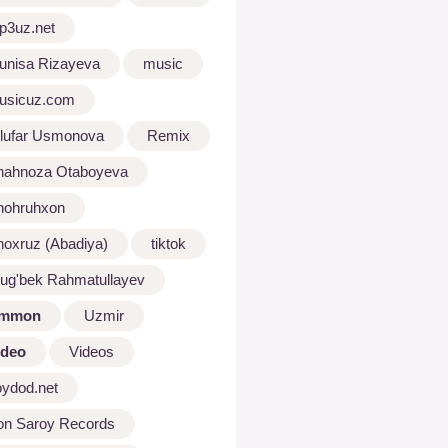
p3uz.net
unisa Rizayeva
music
usicuz.com
ilufar Usmonova
Remix
hahnoza Otaboyeva
hohruhxon
hoxruz (Abadiya)
tiktok
lug'bek Rahmatullayev
mmon
Uzmir
ideo
Videos
oydod.net
on Saroy Records