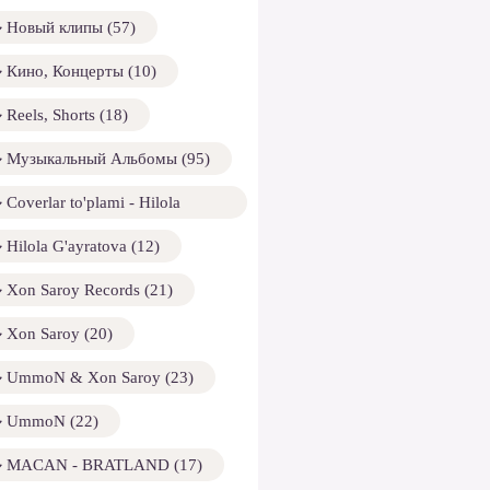
Новый клипы (57)
Кино, Концерты (10)
Reels, Shorts (18)
Музыкальный Альбомы (95)
Coverlar to'plami - Hilola
ayratova (13)
Hilola G'ayratova (12)
Xon Saroy Records (21)
Xon Saroy (20)
UmmoN & Xon Saroy (23)
UmmoN (22)
MACAN - BRATLAND (17)