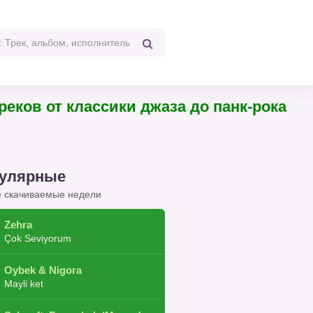
 треков от классики джаза до панк-рока
улярные
 скачиваемые недели
Zehra
Çok Seviyorum
Oybek & Nigora
Mayli ket