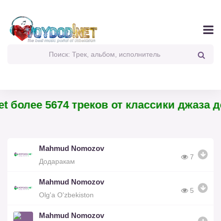
t более 5674 треков от классики джаза до
Mahmud Nomozov
7
Додаракам
Mahmud Nomozov
5
Olg'a O'zbekiston
Mahmud Nomozov