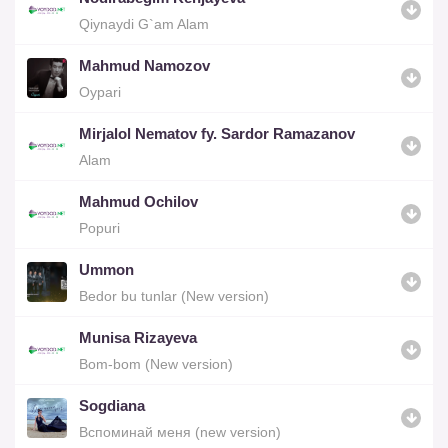
Qiynaydi G`am Alam
Mahmud Namozov
Oypari
Mirjalol Nematov fy. Sardor Ramazanov
Alam
Mahmud Ochilov
Popuri
Ummon
Bedor bu tunlar (New version)
Munisa Rizayeva
Bom-bom (New version)
Sogdiana
Вспоминай меня (new version)