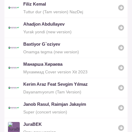
Filiz Kemal
Tuttur dur (Tam version) NazDej
Ahadjon Abdullayev
Yurak yondi (new version)
Baxtiyor G`oziyev
Onamga tegma (new version)
Манарша Хираева
Мухаммад Cover version Xit 2023
Kerim Araz Feat Sevgim Yılmaz
Dayanamıyorum (Tam Version)
Janob Rasul, Raimjan Jakayim
Super (concert version)
JuraBEK
Orzu new version