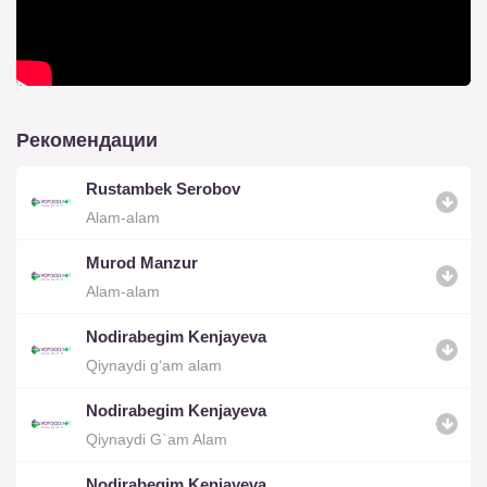
Рекомендации
Rustambek Serobov
Alam-alam
Murod Manzur
Alam-alam
Nodirabegim Kenjayeva
Qiynaydi g‘am alam
Nodirabegim Kenjayeva
Qiynaydi G`am Alam
Nodirabegim Kenjayeva