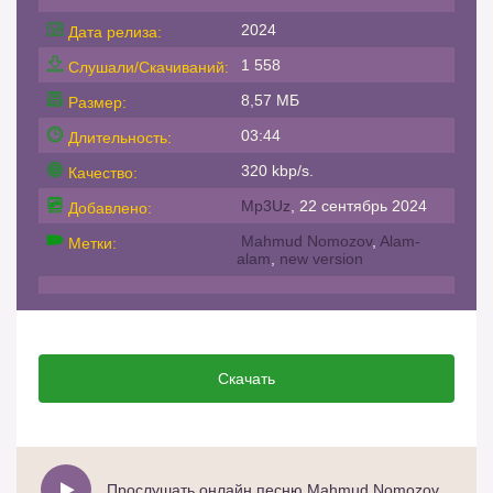
2024
Дата релиза:
1 558
Слушали/Скачиваний:
8,57 МБ
Размер:
03:44
Длительность:
320 kbp/s.
Качество:
Mp3Uz
, 22 сентябрь 2024
Добавлено:
Mahmud Nomozov
,
Alam-
Метки:
alam
,
new version
Скачать
Прослушать онлайн песню Mahmud Nomozov - Alam-alam new version