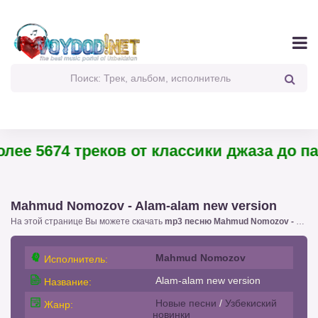
ее 5674 треков от классики джаза до панк
Mahmud Nomozov - Alam-alam new version
На этой странице Вы можете скачать
mp3 песню Mahmud Nomozov - Alam-alam new version
Mahmud Nomozov
Исполнитель:
Alam-alam new version
Название:
Новые песни
/
Узбекиский
Жанр:
новинки