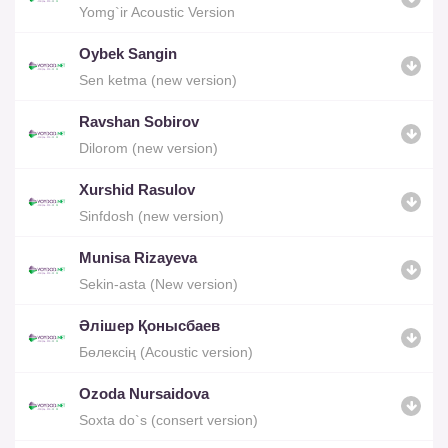
Yomg`ir Acoustic Version
Oybek Sangin
Sen ketma (new version)
Ravshan Sobirov
Dilorom (new version)
Xurshid Rasulov
Sinfdosh (new version)
Munisa Rizayeva
Sekin-asta (New version)
Әлішер Қонысбаев
Бөлексің (Acoustic version)
Ozoda Nursaidova
Soxta do`s (consert version)