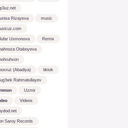
p3uz.net
unisa Rizayeva
music
usicuz.com
ilufar Usmonova
Remix
hahnoza Otaboyeva
hohruhxon
hoxruz (Abadiya)
tiktok
lug'bek Rahmatullayev
mmon
Uzmir
ideo
Videos
oydod.net
on Saroy Records