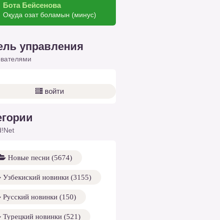
Бота Бейсенова
Оқуда озат боламын (минус)
ель управления
ователями
войти
егории
!Net
Новые песни (5674)
Узбекиский новинки (3155)
Русский новинки (150)
Турецкий новинки (521)