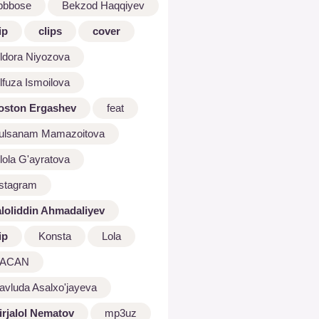
bbbose
Bekzod Haqqiyev
ip
clips
cover
ldora Niyozova
lfuza Ismoilova
oston Ergashev
feat
ulsanam Mamazoitova
lola G'ayratova
nstagram
aloliddin Ahmadaliyev
ip
Konsta
Lola
ACAN
avluda Asalxo'jayeva
irjalol Nematov
mp3uz