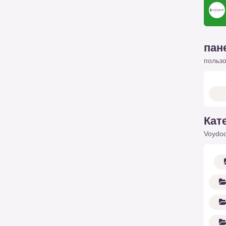
пан
польз
Кат
Voydod