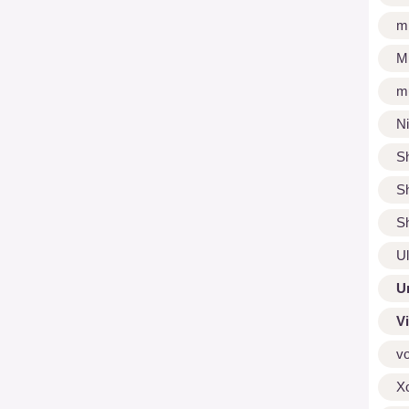
m
M
m
N
S
S
S
U
U
V
v
X