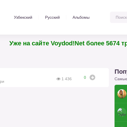
Узбекский
Русский
Альбомы
Уже на сайте Voydod!Net более 5674
Поп
0
Самые
1 436
ури