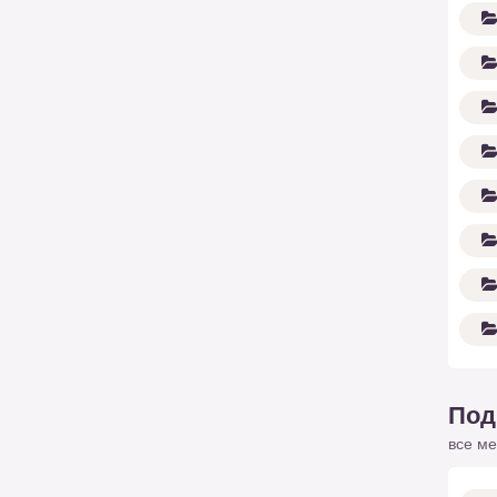
Под
все ме