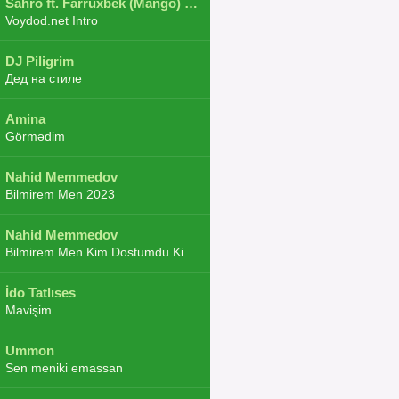
Sahro ft. Farruxbek (Mango) ft. Shaxboz ft. Navruz and Zarba ft. DJ.JoHa
Voydod.net Intro
DJ Piligrim
Дед на стиле
Amina
Görmədim
Nahid Memmedov
Bilmirem Men 2023
Nahid Memmedov
Bilmirem Men Kim Dostumdu Kim Duşmenim 2023
İdo Tatlıses
Mavişim
Ummon
Sen meniki emassan