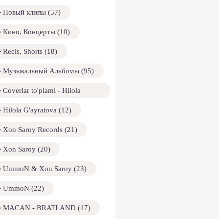
Новый клипы (57)
Кино, Концерты (10)
Reels, Shorts (18)
Музыкальный Альбомы (95)
Coverlar to'plami - Hilola
ayratova (13)
Hilola G'ayratova (12)
Xon Saroy Records (21)
Xon Saroy (20)
UmmoN & Xon Saroy (23)
UmmoN (22)
MACAN - BRATLAND (17)