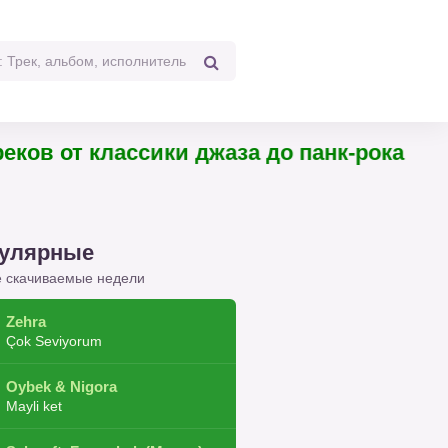
 треков от классики джаза до панк-рока
улярные
 скачиваемые недели
Zehra
Çok Seviyorum
Oybek & Nigora
Mayli ket