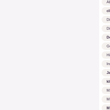
A
cl
Di
Di
D
G
Hi
I
J
kl
M
M
M