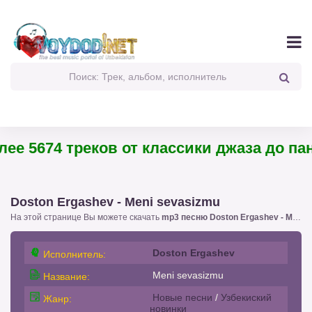
 5674 треков от классики джаза до панк-
Doston Ergashev - Meni sevasizmu
На этой странице Вы можете скачать
mp3 песню Doston Ergashev - Meni sevasizmu
Doston Ergashev
Исполнитель:
Meni sevasizmu
Название:
Новые песни
/
Узбекиский
Жанр:
новинки