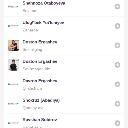
Shahnoza Otaboyeva
Sev meni
Ulug\'bek Yo\'lchiyev
Zaharda
Doston Ergashev
Soxtaliging
Doston Ergashev
Sevilmagan biz
Davron Ergashev
Qirolicham
Shoxruz (Abadiya)
Qanday ayt
Ravshan Sobirov
Faqat seni