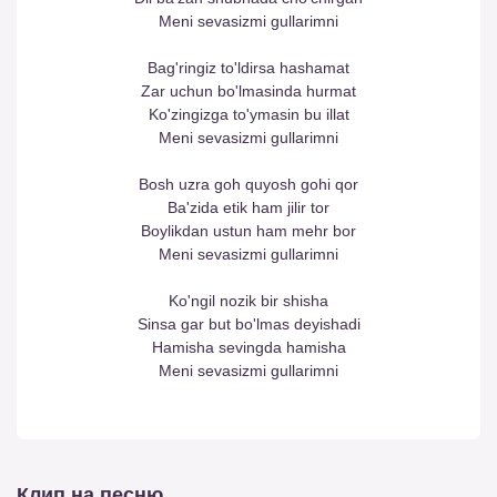
Meni sevasizmi gullarimni
Bag'ringiz to'ldirsa hashamat
Zar uchun bo'lmasinda hurmat
Ko'zingizga to'ymasin bu illat
Meni sevasizmi gullarimni
Bosh uzra goh quyosh gohi qor
Ba'zida etik ham jilir tor
Boylikdan ustun ham mehr bor
Meni sevasizmi gullarimni
Ko'ngil nozik bir shisha
Sinsa gar but bo'lmas deyishadi
Hamisha sevingda hamisha
Meni sevasizmi gullarimni
Клип на песню