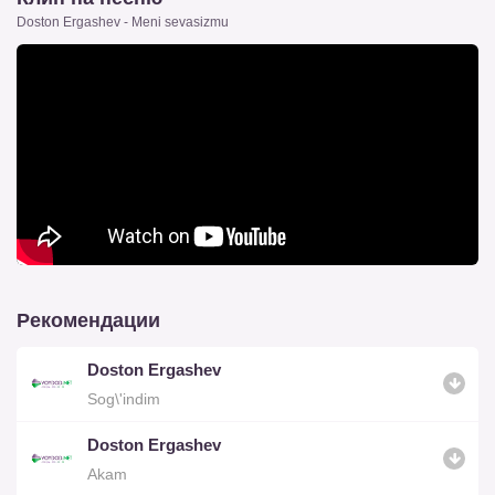
Doston Ergashev - Meni sevasizmu
Рекомендации
Doston Ergashev
Sog\'indim
Doston Ergashev
Akam