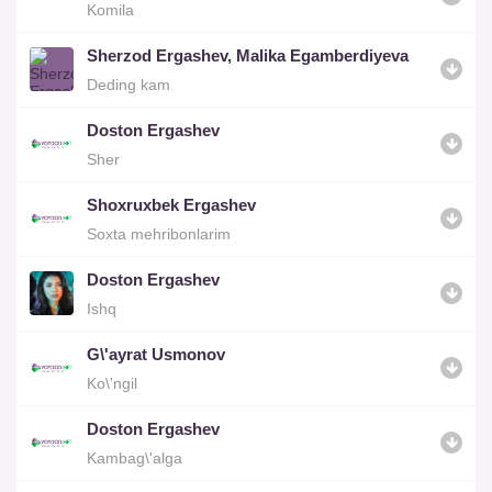
Komila
Sherzod Ergashev, Malika Egamberdiyeva
Deding kam
Doston Ergashev
Sher
Shoxruxbek Ergashev
Soxta mehribonlarim
Doston Ergashev
Ishq
G\'ayrat Usmonov
Ko\'ngil
Doston Ergashev
Kambag\'alga