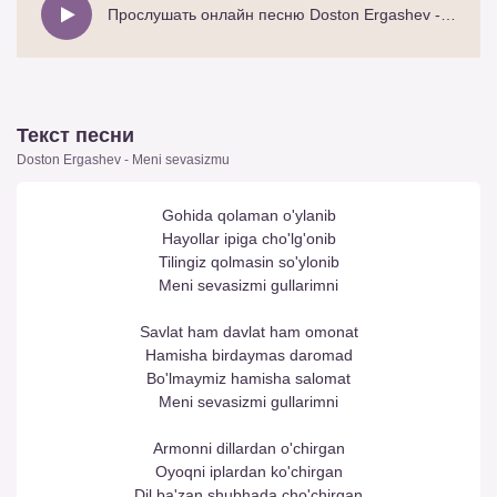
Прослушать онлайн песню Doston Ergashev - Meni sevasizmu
Текст песни
Doston Ergashev - Meni sevasizmu
Gohida qolaman o'ylanib
Hayollar ipiga cho'lg'onib
Tilingiz qolmasin so'ylonib
Meni sevasizmi gullarimni
Savlat ham davlat ham omonat
Hamisha birdaymas daromad
Bo'lmaymiz hamisha salomat
Meni sevasizmi gullarimni
Armonni dillardan o'chirgan
Oyoqni iplardan ko'chirgan
Dil ba'zan shubhada cho'chirgan