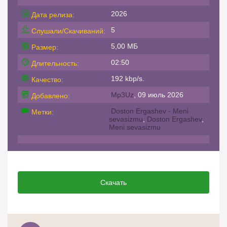
2026
Дата релиза:
5
Слушали/Скачиваний:
5,00 МБ
Размер:
02:50
Длительность:
192 kbp/s.
Качество:
Mp3Uz
, 09 июль 2026
Добавлено:
Doston Ergashev - Meni
Метки:
sevasizmu
,
Doston Ergashev
,
Meni sevasizmu
Скачать