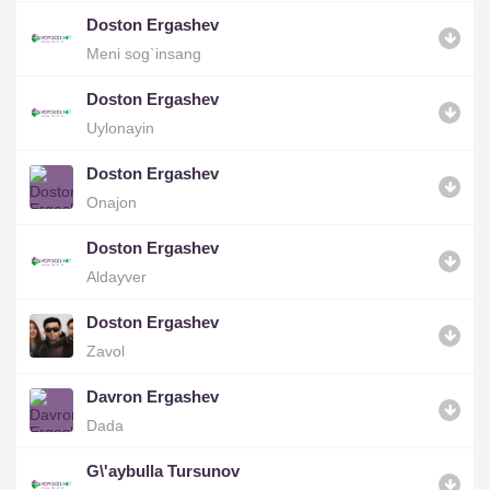
Doston Ergashev
Meni sog`insang
Doston Ergashev
Uylonayin
Doston Ergashev
Onajon
Doston Ergashev
Aldayver
Doston Ergashev
Zavol
Davron Ergashev
Dada
G\'aybulla Tursunov