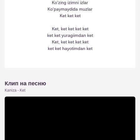
Ko'zing izimni izlar
Ko'paymaydida muzlar
Ket ket ket
Ket, ket ket ket ket
ket ket yuragiimdan ket
Ket, ket ket ket ket
ket ket hayotimdan ket
Клип на песню
Kaniza - Ket