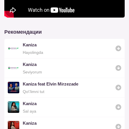
Рекомендации
Kaniza
Hayolingda
Kaniza
Seviyorum
Kaniza feat Elvin Mirzezade
Qo\'limni tut
Kaniza
Sal aya
Kaniza