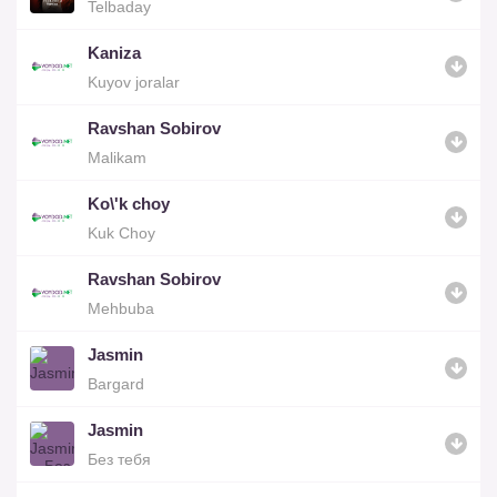
Telbaday
Kaniza
Kuyov joralar
Ravshan Sobirov
Malikam
Ko\'k choy
Kuk Choy
Ravshan Sobirov
Mehbuba
Jasmin
Bargard
Jasmin
Без тебя