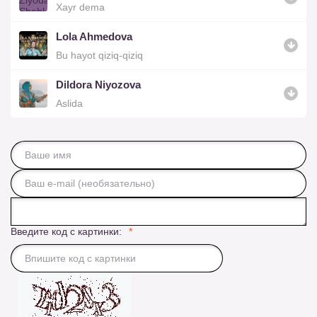
Xayr dema
Lola Ahmedova
Bu hayot qiziq-qiziq
Dildora Niyozova
Aslida
Введите код с картинки: