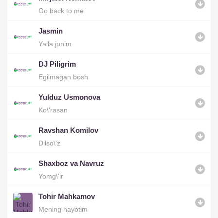
Go back to me
Jasmin
Yalla jonim
DJ Piligrim
Egilmagan bosh
Yulduz Usmonova
Ko\'rasan
Ravshan Komilov
Dilso\'z
Shaxboz va Navruz
Yomg\'ir
Tohir Mahkamov
Mening hayotim