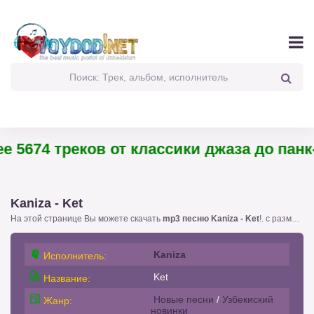
5674 треков от классики джаза до панк-р
Kaniza - Ket
На этой странице Вы можете скачать
mp3 песню Kaniza - Ket
!. с размером 7,40 бесплатно или слушать
Kaniza
Исполнитель:
Ket
Название:
Новые песни
/
Узбекиский
Жанр:
новинки