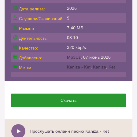
2026
Дата релиза:
9
Слушали/Скачиваний:
7,40 МБ
Размер:
03:10
Длительность:
320 kbp/s.
Качество:
Mp3Uz
, 07 июнь 2026
Добавлено:
Kaniza - Ket
,
Kaniza
,
Ket
Метки:
Скачать
Прослушать онлайн песню Kaniza - Ket