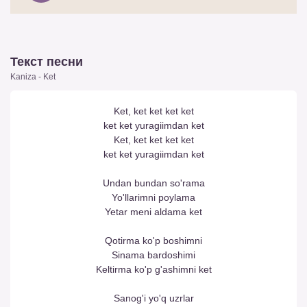
Текст песни
Kaniza - Ket
Ket, ket ket ket ket
ket ket yuragiimdan ket
Ket, ket ket ket ket
ket ket yuragiimdan ket
Undan bundan so'rama
Yo'llarimni poylama
Yetar meni aldama ket
Qotirma ko'p boshimni
Sinama bardoshimi
Keltirma ko'p g'ashimni ket
Sanog'i yo'q uzrlar