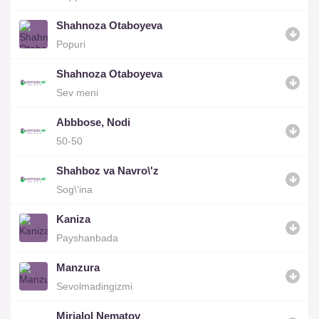
Shahnoza Otaboyeva
Popuri
Shahnoza Otaboyeva
Sev meni
Abbbose, Nodi
50-50
Shahboz va Navro\'z
Sog\'ina
Kaniza
Payshanbada
Manzura
Sevolmadingizmi
Mirjalol Nematov