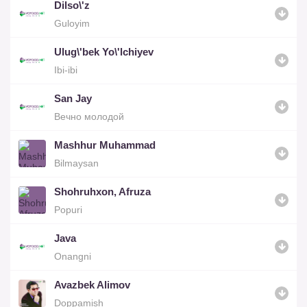
Dilso\'z
Guloyim
Ulug\'bek Yo\'lchiyev
Ibi-ibi
San Jay
Вечно молодой
Mashhur Muhammad
Bilmaysan
Shohruhxon, Afruza
Popuri
Java
Onangni
Avazbek Alimov
Doppamish